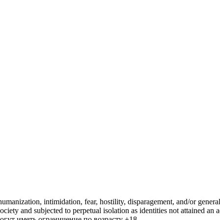
manization, intimidation, fear, hostility, disparagement, and/or general
iety and subjected to perpetual isolation as identities not attained an a
гут иметь ограничение по возрасту +18.