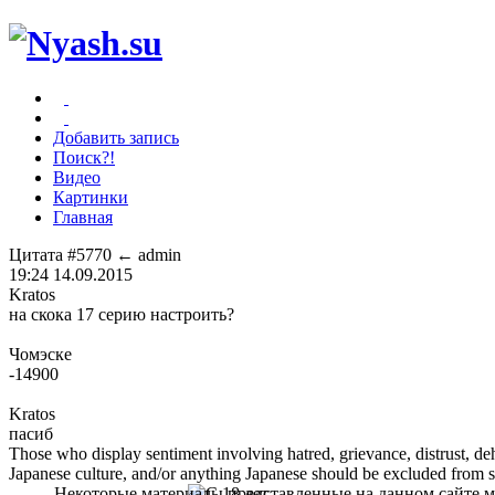
Добавить запись
Поиск?!
Видео
Картинки
Главная
Цитата #5770
← admin
19:24 14.09.2015
Kratos
на скока 17 серию настроить?
Чомэске
-14900
Kratos
пасиб
Those who display sentiment involving hatred, grievance, distrust, dehu
Japanese culture, and/or anything Japanese should be excluded from soc
Некоторые материалы представленные на данном сайте мо