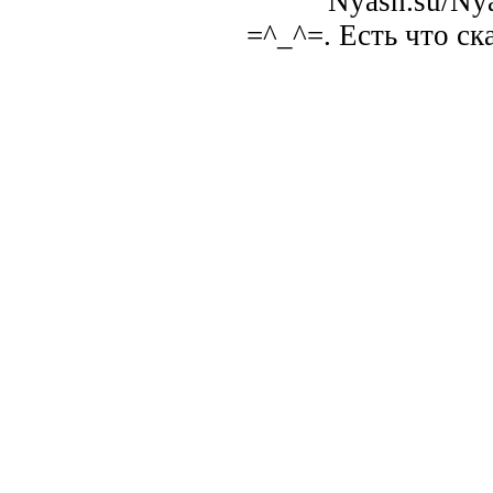
Nyash.su/Nya
=^_^=. Есть что ск