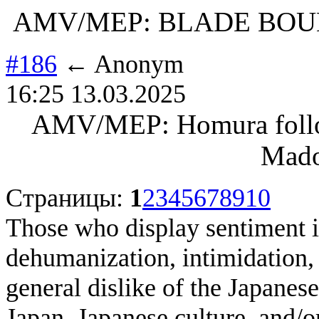
AMV/MEP: BLADE BOUND. 
#186
← Anonym
16:25 13.03.2025
AMV/MEP: Homura follow
Mado
Страницы:
1
2
3
4
5
6
7
8
9
10
Those who display sentiment in
dehumanization, intimidation, 
general dislike of the Japanese
Japan, Japanese culture, and/