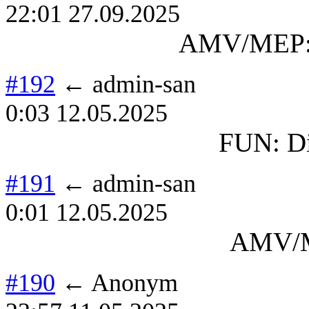
22:01 27.09.2025
AMV/MEP: 
#192
← admin-san
0:03 12.05.2025
FUN: Di
#191
← admin-san
0:01 12.05.2025
AMV/M
#190
← Anonym