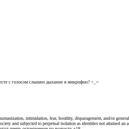
месте с голосом слышно дыхание в микрофон? >_<
manization, intimidation, fear, hostility, disparagement, and/or general
iety and subjected to perpetual isolation as identities not attained an a
гут иметь ограничение по возрасту +18.