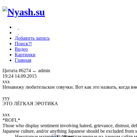
Добавить запись
Поиск?!
Видео
Картинки
Главная
Цитата #6274
← admin
19:24 14.09.2015
ххх
Ненавижу любительские озвучки. Вот как это назвать, когда в
ууу
ЭТО ЛЁГКАЯ ЭРОТИКА
ххх
*ROFL*
Those who display sentiment involving hatred, grievance, distrust, dehu
Japanese culture, and/or anything Japanese should be excluded from soc
Некоторые материалы представленные на данном сайте мо