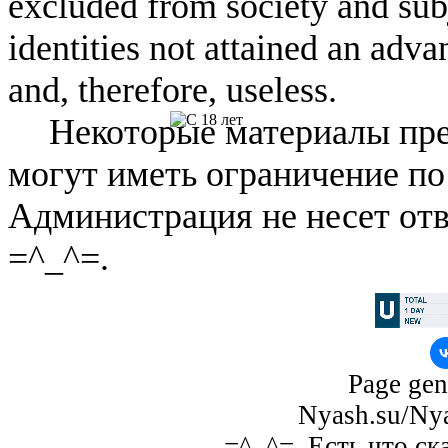
excluded from society and subj
identities not attained an adv
and, therefore, useless.
Некоторые материалы пре
могут иметь ограничение по
Администрация не несет отв
=^_^=.
Page gen
Nyash.su/Nya
=^_^=. Есть что ск