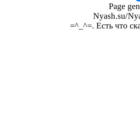
Page gen
Nyash.su/Nya
=^_^=. Есть что ск