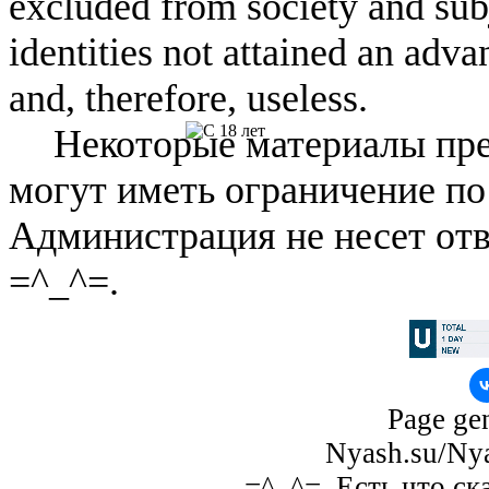
excluded from society and subj
identities not attained an adv
and, therefore, useless.
Некоторые материалы пре
могут иметь ограничение по
Администрация не несет отв
=^_^=.
Page gen
Nyash.su/Nya
=^_^=. Есть что ск