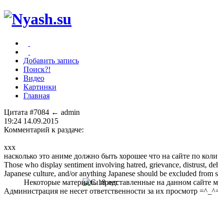
Добавить запись
Поиск?!
Видео
Картинки
Главная
Цитата #7084
← admin
19:24 14.09.2015
Комментарий к раздаче:
xxx
насколько это аниме должно быть хорошее что на сайте по кол
Those who display sentiment involving hatred, grievance, distrust, dehu
Japanese culture, and/or anything Japanese should be excluded from soc
Некоторые материалы представленные на данном сайте мо
Администрация не несет ответственности за их просмотр =^_^