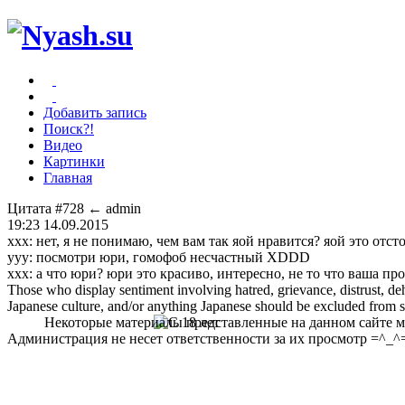
Добавить запись
Поиск?!
Видео
Картинки
Главная
Цитата #728
← admin
19:23 14.09.2015
ххх: нет, я не понимаю, чем вам так яой нравится? яой это отст
ууу: посмотри юри, гомофоб несчастный XDDD
ххх: а что юри? юри это красиво, интересно, не то что ваша 
Those who display sentiment involving hatred, grievance, distrust, dehu
Japanese culture, and/or anything Japanese should be excluded from soc
Некоторые материалы представленные на данном сайте мо
Администрация не несет ответственности за их просмотр =^_^