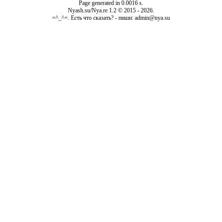
Page generated in 0.0016 s.
Nyash.su/Nya.re 1.2 © 2015 - 2026.
=^_^=. Есть что сказать? - пиши: admin@nya.su