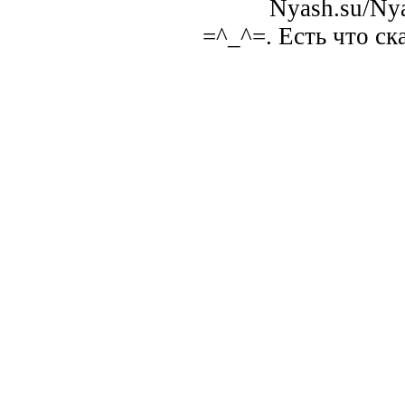
Nyash.su/Nya
=^_^=. Есть что ск