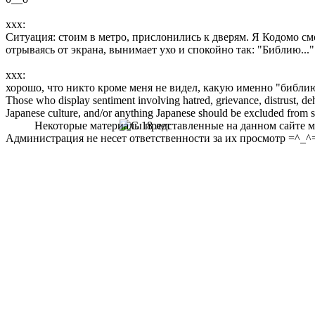
xxx:
Ситуация: стоим в метро, прислонились к дверям. Я Кодомо смо
отрываясь от экрана, вынимает ухо и спокойно так: "Библию..."
xxx:
хорошо, что никто кроме меня не видел, какую именно "библи
Those who display sentiment involving hatred, grievance, distrust, dehu
Japanese culture, and/or anything Japanese should be excluded from soc
Некоторые материалы представленные на данном сайте мо
Администрация не несет ответственности за их просмотр =^_^