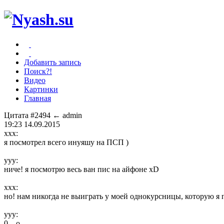
Добавить запись
Поиск?!
Видео
Картинки
Главная
Цитата #2494
← admin
19:23 14.09.2015
xxx:
я посмотрел всего инуяшу на ПСП )
yyy:
ниче! я посмотрю весь ван пис на айфоне xD
xxx:
но! нам никогда не выиграть у моей однокурсницы, которую я 
yyy:
0__о