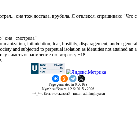
трел... она тож достала, врубила. Я отвлекся, спрашиваю: "Что 
ю" она "смотрела"
manization, intimidation, fear, hostility, disparagement, and/or general
iety and subjected to perpetual isolation as identities not attained an a
гут иметь ограничение по возрасту +18.
=.
Page generated in 0.0016 s.
Nyash.su/Nya.re 1.2 © 2015 - 2026.
=^_^=. Есть что сказать? - пиши: admin@nya.su