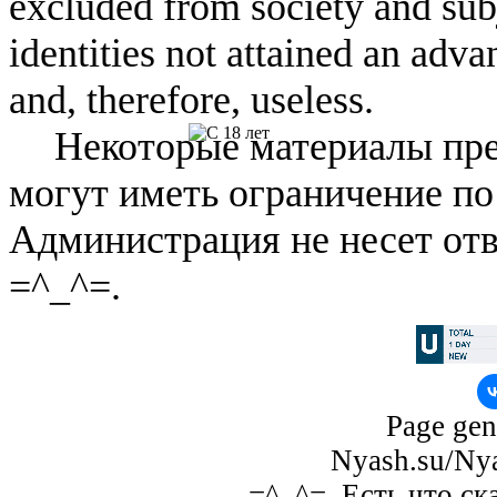
excluded from society and subj
identities not attained an adv
and, therefore, useless.
Некоторые материалы пре
могут иметь ограничение по
Администрация не несет отв
=^_^=.
Page gen
Nyash.su/Nya
=^_^=. Есть что ск