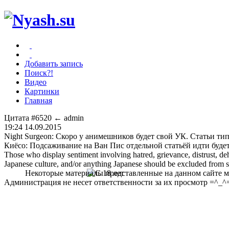
Добавить запись
Поиск?!
Видео
Картинки
Главная
Цитата #6520
← admin
19:24 14.09.2015
Night Surgeon: Скоро у анимешников будет свой УК. Статьи т
Киёсо: Подсаживание на Ван Пис отдельной статьёй идти будет
Those who display sentiment involving hatred, grievance, distrust, dehu
Japanese culture, and/or anything Japanese should be excluded from soc
Некоторые материалы представленные на данном сайте мо
Администрация не несет ответственности за их просмотр =^_^