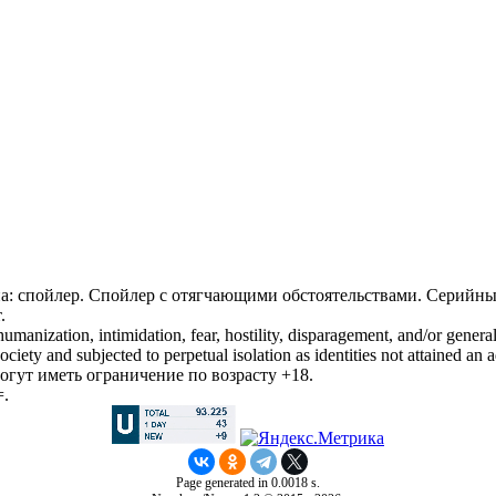
ипа: спойлер. Спойлер с отягчающими обстоятельствами. Серийн
.
manization, intimidation, fear, hostility, disparagement, and/or general
iety and subjected to perpetual isolation as identities not attained an a
гут иметь ограничение по возрасту +18.
=.
Page generated in 0.0018 s.