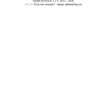
Nyash.su/Nya.re 1.2 © 2015 - 2026.
=^_^=. Есть что сказать? - пиши: admin@nya.su