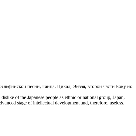
 Эльфийской песни, Ганца, Цикад, Энзая, второй части Боку но
 dislike of the Japanese people as ethnic or national group, Japan,
dvanced stage of intellectual development and, therefore, useless.