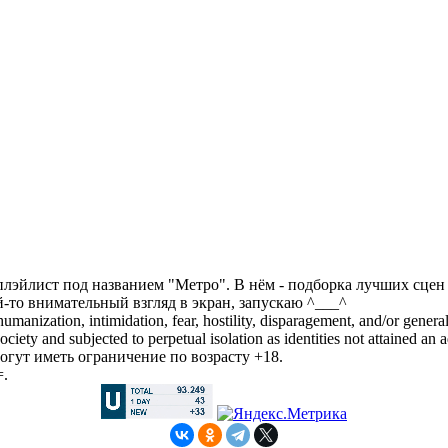
е плэйлист под названием "Метро". В нём - подборка лучших сцен
й-то внимательный взгляд в экран, запускаю ^___^
manization, intimidation, fear, hostility, disparagement, and/or general
iety and subjected to perpetual isolation as identities not attained an a
гут иметь ограничение по возрасту +18.
=.