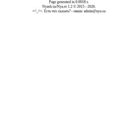
Page generated in 0.0018 s.
Nyash.su/Nya.re 1.2 © 2015 - 2026.
=^_^=. Есть что сказать? - пиши: admin@nya.su