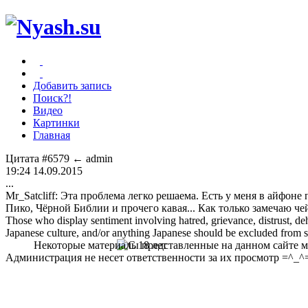
Добавить запись
Поиск?!
Видео
Картинки
Главная
Цитата #6579
← admin
19:24 14.09.2015
...
Mr_Satcliff: Эта проблема легко решаема. Есть у меня в айфон
Пико, Чёрной Библии и прочего кавая... Как только замечаю че
Those who display sentiment involving hatred, grievance, distrust, dehu
Japanese culture, and/or anything Japanese should be excluded from soc
Некоторые материалы представленные на данном сайте мо
Администрация не несет ответственности за их просмотр =^_^