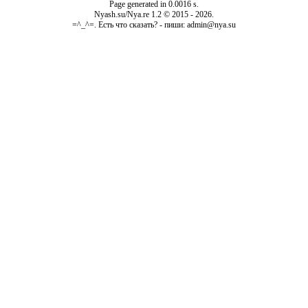
Page generated in 0.0016 s.
Nyash.su/Nya.re 1.2 © 2015 - 2026.
=^_^=. Есть что сказать? - пиши: admin@nya.su