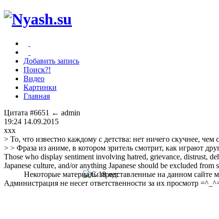
Добавить запись
Поиск?!
Видео
Картинки
Главная
Цитата #6651
← admin
19:24 14.09.2015
xxx
> То, что известно каждому с детства: нет ничего скучнее, чем 
> > Фраза из аниме, в котором зритель смотрит, как играют дру
Those who display sentiment involving hatred, grievance, distrust, dehu
Japanese culture, and/or anything Japanese should be excluded from soc
Некоторые материалы представленные на данном сайте мо
Администрация не несет ответственности за их просмотр =^_^