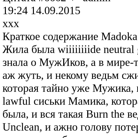
19:24 14.09.2015
xxx
Краткое содержание Madoka
Жила была wiiiiiiiide neutra
знала о МужИков, а в мире-т
аж жуть, и некому ведьм сжи
которая тайно уже Мужика, 
lawful сиськи Мамика, котор
была, и вся такая Burn the ве
Unclean, и ажно голову потер