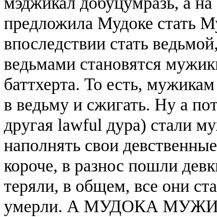
мэджикал добуцумразь, а на 
предложила Мудоке стать М
впоследствии стать ведьмой
ведьмами становятся мужики
баттхерта. То есть, мужикам 
в ведьму и сжигать. Ну а пот
другая lawful дура) стали м
наполнять свои девственны
короче, в разнос пошли девк
теряли, в общем, все они ст
умерли. А МУДОКА МУЖИКА,