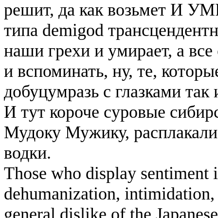
решит, да как возьмет И 
типа demigod трансцендентно
наши грехи и умирает, а вс
и вспоминать, ну, те, которы
добуцумразь с глазками так и
И тут короче суровые сибир
Мудоку Мужику, расплакали
водки.
Those who display sentiment in
dehumanization, intimidation, 
general dislike of the Japanese