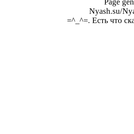
Page gen
Nyash.su/Nya
=^_^=. Есть что ск