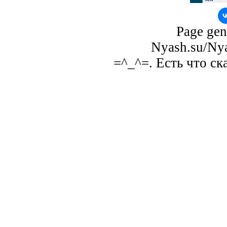
Page gen
Nyash.su/Nya
=^_^=. Есть что ск