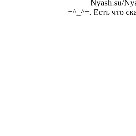
Nyash.su/Nya
=^_^=. Есть что ск