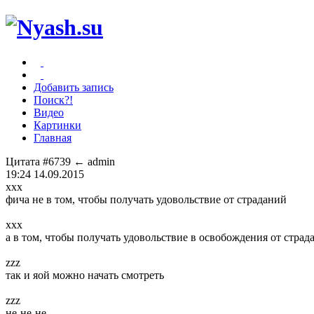
Добавить запись
Поиск?!
Видео
Картинки
Главная
Цитата #6739
← admin
19:24 14.09.2015
xxx
фича не в том, чтобы получать удовольствие от страданий
xxx
а в том, чтобы получать удовольствие в освобождения от страд
zzz
так и яой можно начать смотреть
zzz
не-не-не