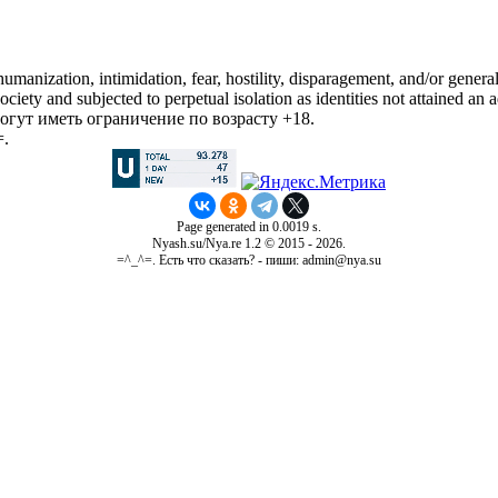
manization, intimidation, fear, hostility, disparagement, and/or general
iety and subjected to perpetual isolation as identities not attained an a
гут иметь ограничение по возрасту +18.
=.
Page generated in 0.0019 s.
Nyash.su/Nya.re 1.2 © 2015 - 2026.
=^_^=. Есть что сказать? - пиши: admin@nya.su