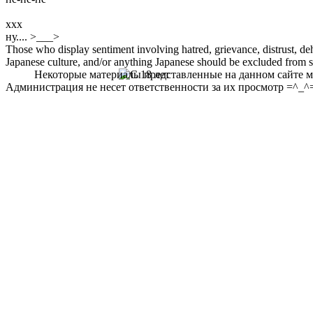
xxx
ну.... >___>
Those who display sentiment involving hatred, grievance, distrust, dehu
Japanese culture, and/or anything Japanese should be excluded from soc
Некоторые материалы представленные на данном сайте мо
Администрация не несет ответственности за их просмотр =^_^