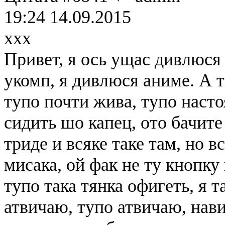
19:24 14.09.2015
xxx
Привет, я ось ущас дивлюся
укомп, я дивлюся аниме. А т
тупо почти жива, тупо насто
сидить шо капец, ото бачит
триде и всяке таке там, но в
мисака, ой фак не ту кнопку 
тупо така тянка офигеть, я 
атвичаю, тупо атвичаю, нави