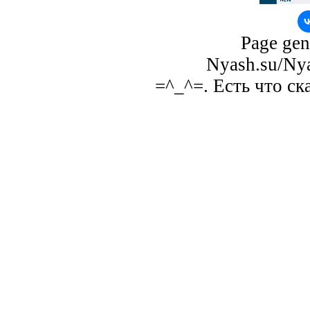
Page gen
Nyash.su/Nya
=^_^=. Есть что ск