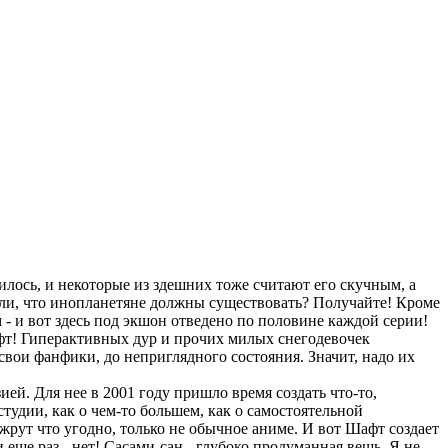
лось, и некоторые из здешних тоже считают его скучным, а
Ныли, что инопланетяне должны существовать? Получайте! Кроме
 - и вот здесь под экшон отведено по половине каждой серии!
афт! Гиперактивных дур и прочих милых снегодевочек
вои фанфики, до неприглядного состояния. Значит, надо их
ей. Для нее в 2001 году пришло время создать что-то,
тудии, как о чем-то большем, как о самостоятельной
жрут что угодно, только не обычное аниме. И вот Шафт создает
 еще раз - нет! Сасами-сан - глубоко продуманная вещь. Я не