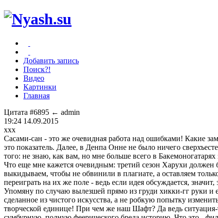
Добавить запись
Поиск?!
Видео
Картинки
Главная
Цитата #6895
← admin
19:24 14.09.2015
xxx
Сасами-сан - это же очевидная работа над ошибками! Какие за
это показатель. Далее, в Денпа Онне не было ничего сверхъес
того: не знаю, как вам, но мне больше всего в Бакемоногатаря
Что еще мне кажется очевидным: третий сезон Харухи должен 
выкидываем, чтобы не обвинили в плагиате, а оставляем толь
переиграть на их же поле - ведь если идея обсуждается, значит,
Упомяну по случаю вылезшей прямо из груди хикки-гг руки и ещ
сделанное из чистого искусства, а не робкую попытку изменить
творческой единице! При чем же наш Шафт? Да ведь ситуация-т
сумбурную, полную феерического бреда историю. Что это - филле