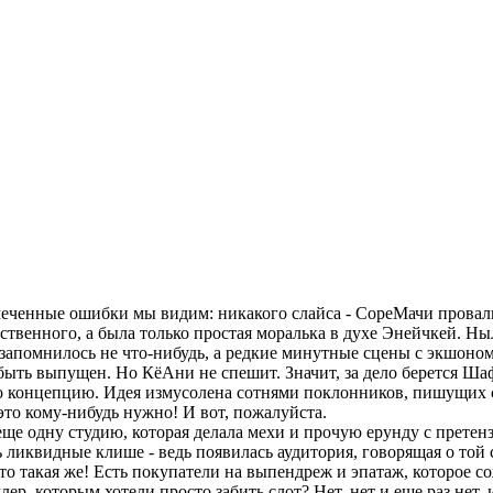
меченные ошибки мы видим: никакого слайса - СореМачи провали
тественного, а была только простая моралька в духе Энейчкей. 
х запомнилось не что-нибудь, а редкие минутные сцены с экшоном
быть выпущен. Но КёАни не спешит. Значит, за дело берется Ш
ко концепцию. Идея измусолена сотнями поклонников, пишущих с
 это кому-нибудь нужно! И вот, пожалуйста.
е одну студию, которая делала мехи и прочую ерунду с претензи
 ликвидные клише - ведь появилась аудитория, говорящая о той с
о такая же! Есть покупатели на выпендреж и эпатаж, которое со
р, которым хотели просто забить слот? Нет, нет и еще раз нет, и