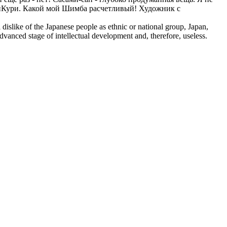
ФуриКури. Какой мой Шимба расчетливый! Художник с
 dislike of the Japanese people as ethnic or national group, Japan,
dvanced stage of intellectual development and, therefore, useless.