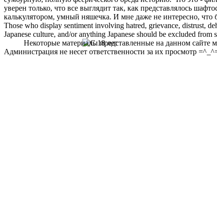
уверен только, что все выглядит так, как представлялось шаф
калькулятором, умный няшечка. И мне даже не интересно, что бу
Those who display sentiment involving hatred, grievance, distrust, dehu
Japanese culture, and/or anything Japanese should be excluded from soc
Некоторые материалы представленные на данном сайте мо
Администрация не несет ответственности за их просмотр =^_^