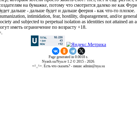
тосоздателям на бумажке, потому что смотрится далеко не как 
дет дальше - дальше будет и дальше феерия - как что-то плохое.
manization, intimidation, fear, hostility, disparagement, and/or general
iety and subjected to perpetual isolation as identities not attained an a
гут иметь ограничение по возрасту +18.
=.
Page generated in 0.0018 s.
Nyash.su/Nya.re 1.2 © 2015 - 2026.
=^_^=. Есть что сказать? - пиши: admin@nya.su