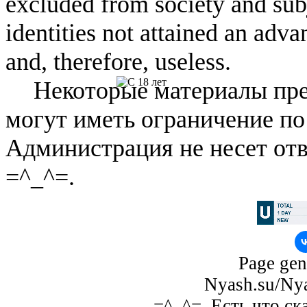
excluded from society and subj
identities not attained an adv
and, therefore, useless.
Некоторые материалы пре
могут иметь ограничение по
Администрация не несет отв
=^_^=.
Page gen
Nyash.su/Nya
=^_^=. Есть что ск