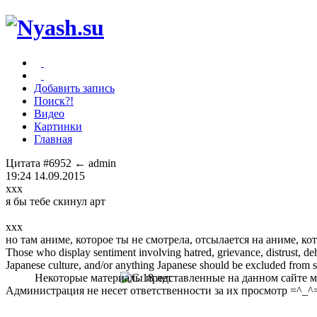
Добавить запись
Поиск?!
Видео
Картинки
Главная
Цитата #6952
← admin
19:24 14.09.2015
xxx
я бы тебе скинул арт
xxx
но там аниме, которое ты не смотрела, отсылается на аниме, ко
Those who display sentiment involving hatred, grievance, distrust, dehu
Japanese culture, and/or anything Japanese should be excluded from soc
Некоторые материалы представленные на данном сайте мо
Администрация не несет ответственности за их просмотр =^_^