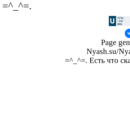
=^_^=.
Page gen
Nyash.su/Nya
=^_^=. Есть что ск