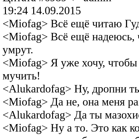
19:24 14.09.2015
<Miofag> Всё ещё читаю Гу
<Miofag> Всё ещё надеюсь, ч
умрут.
<Miofag> Я уже хочу, чтобы 
мучить!
<Alukardofag> Ну, дропни ты
<Miofag> Да не, она меня р
<Alukardofag> Да ты мазохи
<Miofag> Ну а то. Это как ко