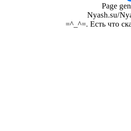
Page gen
Nyash.su/Nya
=^_^=. Есть что ск