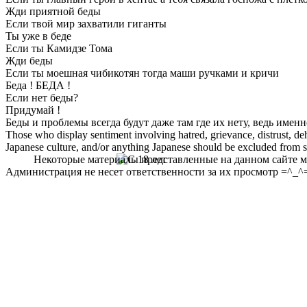
Жди приятной беды
Если твой мир захватили гиганты
Ты уже в беде
Если ты Камидзе Тома
Жди беды
Если ты моешная чибикотян тогда маши ручками и кричи
Беда ! БЕДА !
Если нет беды?
Придумай !
Беды и проблемы всегда будут даже там где их нету, ведь им
Those who display sentiment involving hatred, grievance, distrust, dehu
Japanese culture, and/or anything Japanese should be excluded from soc
Некоторые материалы представленные на данном сайте мо
Администрация не несет ответственности за их просмотр =^_^