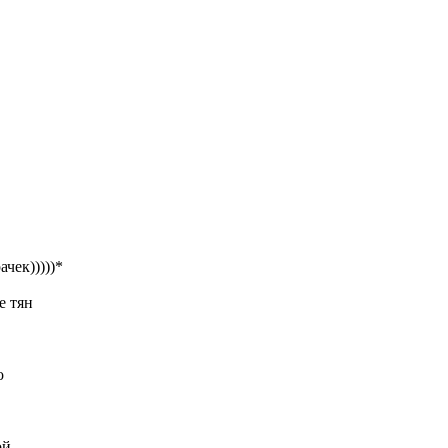
чек)))))*
е тян
о
ой