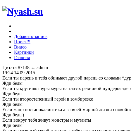
Добавить запись
Поиск?!
Видео
Картинки
Главная
Цитата #7138
← admin
19:24 14.09.2015
Если ты парень и тебя обнимает другой парень со словами *дура
Жди беды
Если ты крутишь шуры муры на глазах ревнивой цундерояндер
Жди беды
Если ты второстепенный герой в зомбирезке
Жди беды
Если жанр постапокалиптика а в твоей мирной жизни спокойн
Жди беды)
Если вокруг тебя живут монстры и мутанты
Жди беды
Если ты главный герой в хентае а тебя связала госпожа с плетк