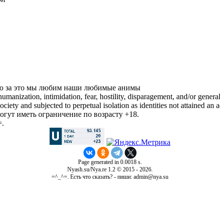
енно за это мы любим наши любимые анимы
manization, intimidation, fear, hostility, disparagement, and/or general
iety and subjected to perpetual isolation as identities not attained an a
гут иметь ограничение по возрасту +18.
=.
Page generated in 0.0018 s.
Nyash.su/Nya.re 1.2 © 2015 - 2026.
=^_^=. Есть что сказать? - пиши: admin@nya.su