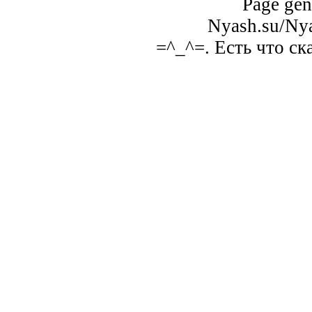
Page gen
Nyash.su/Nya
=^_^=. Есть что ск