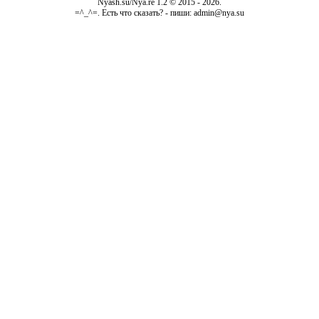
Nyash.su/Nya.re 1.2 © 2015 - 2026.
=^_^=. Есть что сказать? - пиши: admin@nya.su