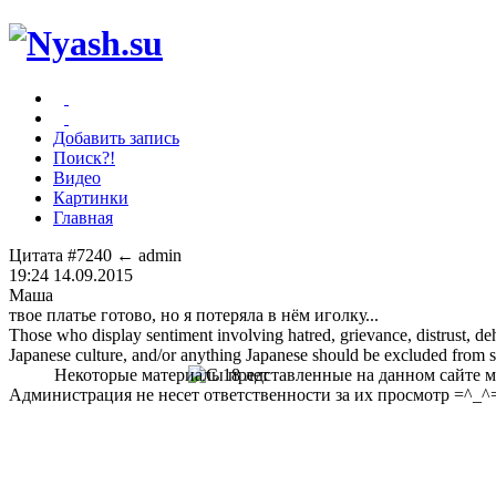
Добавить запись
Поиск?!
Видео
Картинки
Главная
Цитата #7240
← admin
19:24 14.09.2015
Маша
твое платье готово, но я потеряла в нём иголку...
Those who display sentiment involving hatred, grievance, distrust, dehu
Japanese culture, and/or anything Japanese should be excluded from soc
Некоторые материалы представленные на данном сайте мо
Администрация не несет ответственности за их просмотр =^_^