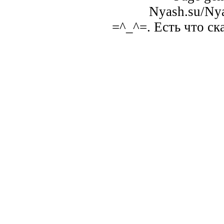
Nyash.su/Nya
=^_^=. Есть что ск