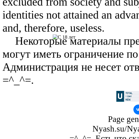
excluded from society and subj
identities not attained an adv
and, therefore, useless.
Некоторые материалы пре
могут иметь ограничение по
Администрация не несет отв
=^_^=.
Page gen
Nyash.su/Nya
=^_^=. Есть что ск