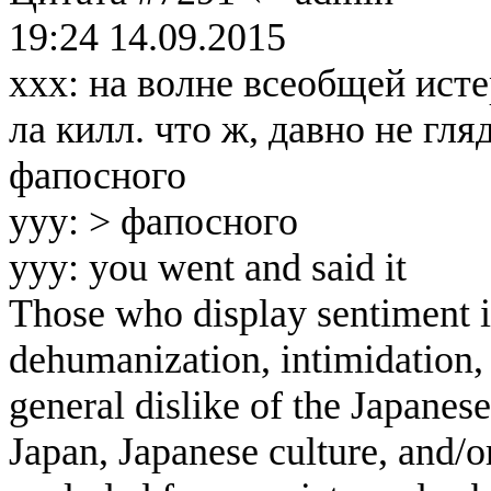
19:24 14.09.2015
xxx: на волне всеобщей ист
ла килл. что ж, давно не гля
фапосного
yyy: > фапосного
yyy: you went and said it
Those who display sentiment in
dehumanization, intimidation, 
general dislike of the Japanese
Japan, Japanese culture, and/