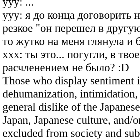
ууу: ...
ууу: я до конца договорить
резкое "он перешел в другую
то жутко на меня глянула и
ххх: ты это... погугли, в тв
расчленением не было? :D
Those who display sentiment in
dehumanization, intimidation, 
general dislike of the Japanese
Japan, Japanese culture, and/
excluded from society and subj