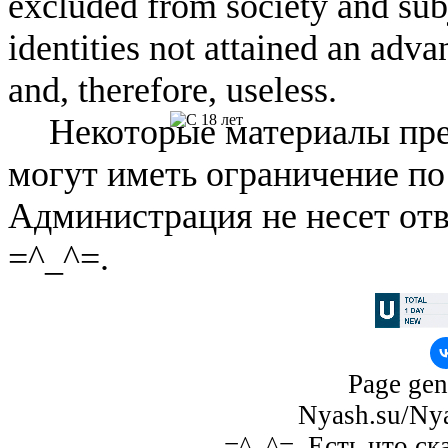
excluded from society and subj
identities not attained an adv
and, therefore, useless.
Некоторые материалы пре
могут иметь ограничение по
Администрация не несет отв
=^_^=.
Page gen
Nyash.su/Nya
=^_^=. Есть что ск