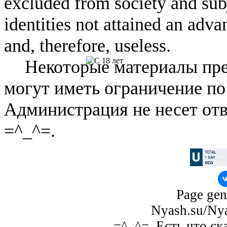
excluded from society and subj
identities not attained an adv
and, therefore, useless.
Некоторые материалы пре
могут иметь ограничение по
Администрация не несет отв
=^_^=.
Page gen
Nyash.su/Nya
=^_^=. Есть что ск