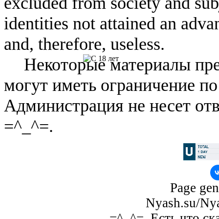
excluded from society and subj
identities not attained an adv
and, therefore, useless.
Некоторые материалы пре
могут иметь ограничение по
Администрация не несет отв
=^_^=.
Page gen
Nyash.su/Nya
=^_^=. Есть что ск