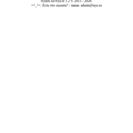
Nyash.su/Nya.re 1.2 © 2015 - 2026.
=^_^=. Есть что сказать? - пиши: admin@nya.su