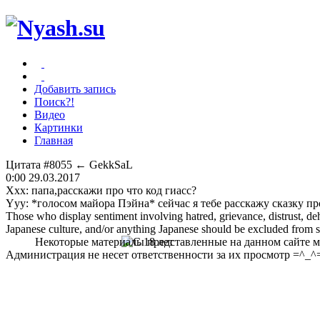
Добавить запись
Поиск?!
Видео
Картинки
Главная
Цитата #8055
← GekkSaL
0:00 29.03.2017
Xxx: папа,расскажи про что код гиасс?
Yyy: *голосом майора Пэйна* сейчас я тебе расскажу сказку
Those who display sentiment involving hatred, grievance, distrust, dehu
Japanese culture, and/or anything Japanese should be excluded from soc
Некоторые материалы представленные на данном сайте мо
Администрация не несет ответственности за их просмотр =^_^