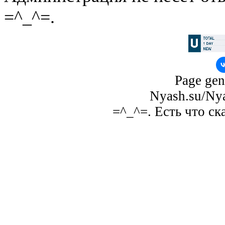
=^_^=.
Page gen
Nyash.su/Nya
=^_^=. Есть что ск