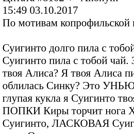
15:49 03.10.2017
По мотивам копрофильской 
Суигинто долго пила с тобой
Суигинто пила с тобой чай.
твоя Алиса? Я твоя Алиса пи
облилась Синку? Это УНЬЮ!
глупая кукла я Суигинто тво
ПОПКИ Киры торчит нога Х
Суигинто, ЛАСКОВАЯ Суигинт