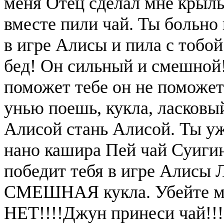
меня Отец сделал мне крыль
вместе пили чай. Ты больно 
в игре Алисы и пила с тобой
бед! Он сильный и смешной
поможет тебе он не поможе
унью поешь, кукла, ласковы
Алисой стань Алисой. Ты уж
нано кашира Пей чай Суигин
победит тебя в игре Алисы 
СМЕШНАЯ кукла. Убейте меня
НЕТ!!!!Джун принеси чай