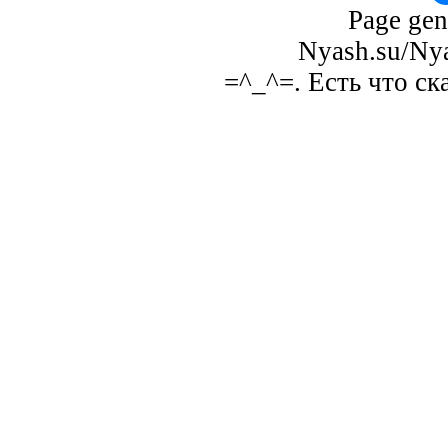
Page gen
Nyash.su/Nya
=^_^=. Есть что ск