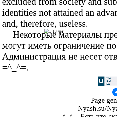
excluded from society and subj
identities not attained an adv
and, therefore, useless.
Некоторые материалы пре
могут иметь ограничение по
Администрация не несет отв
=^_^=.
Page gen
Nyash.su/Nya
=^_^=. Есть что ск