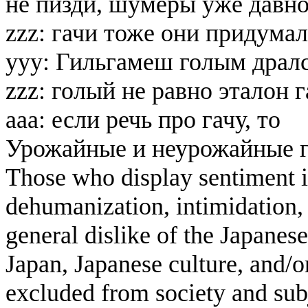
не пизди, шумеры уже давн
zzz: гачи тоже они придума
yyy: Гильгамеш голым драл
zzz: голый не равно эталон 
aaa: если речь про гачу, то
Урожайные и неурожайные го
Those who display sentiment in
dehumanization, intimidation, 
general dislike of the Japanese
Japan, Japanese culture, and/
excluded from society and subj