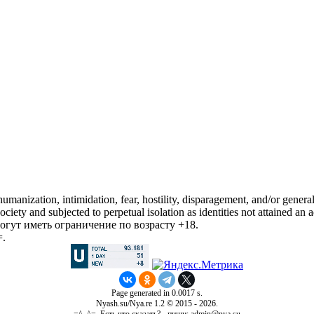
manization, intimidation, fear, hostility, disparagement, and/or general
iety and subjected to perpetual isolation as identities not attained an a
гут иметь ограничение по возрасту +18.
=.
Page generated in 0.0017 s.
Nyash.su/Nya.re 1.2 © 2015 - 2026.
=^_^=. Есть что сказать? - пиши: admin@nya.su