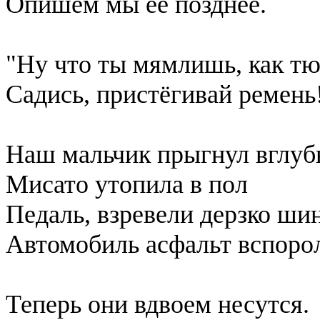
Опишем мы её позднее.
"Ну что ты мямлишь, как тю
Садись, пристёгивай ремень
Наш мальчик прыгнул вглуб
Мисато утопила в пол
Педаль, взревели дерзко ши
Автомобиль асфальт вспоро
Теперь они вдвоем несутся.