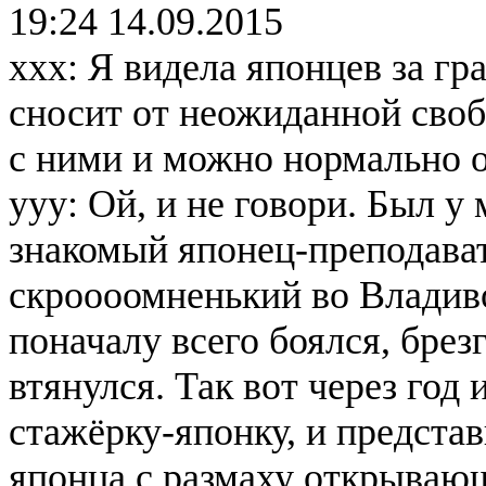
19:24 14.09.2015
xxx: Я видела японцев за гр
сносит от неожиданной свобо
с ними и можно нормально об
yyy: Ой, и не говори. Был 
знакомый японец-преподават
скроооомненький во Владиво
поначалу всего боялся, брез
втянулся. Так вот через го
стажёрку-японку, и представ
японца с размаху открывающ