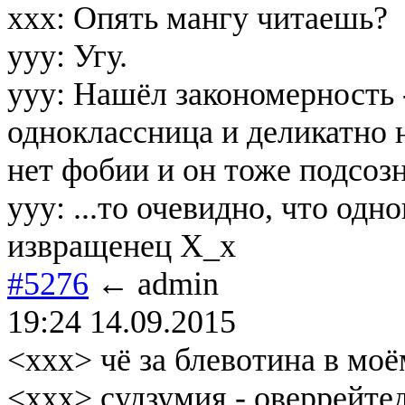
xxx: Опять мангу читаешь?
yyy: Угу.
yyy: Нашёл закономерность 
одноклассница и деликатно 
нет фобии и он тоже подсозн
yyy: ...то очевидно, что одн
извращенец X_x
#5276
← admin
19:24 14.09.2015
<xxx> чё за блевотина в моё
<xxx> судзумия - оверрейте