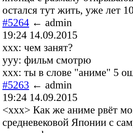
остался тут жить, уже лет 1
#5264
← admin
19:24 14.09.2015
xxx: чем занят?
yyy: фильм смотрю
xxx: ты в слове "аниме" 5 о
#5263
← admin
19:24 14.09.2015
<xxx> Как же аниме рвёт моз
средневековой Японии с са