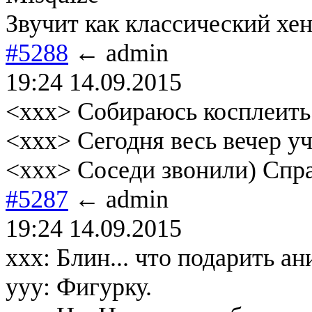
Звучит как классический хе
#5288
← admin
19:24 14.09.2015
<xxx> Собираюсь косплеить
<xxx> Сегодня весь вечер уч
<xxx> Соседи звонили) Спра
#5287
← admin
19:24 14.09.2015
ххх: Блин... что подарить 
yyy: Фигурку.