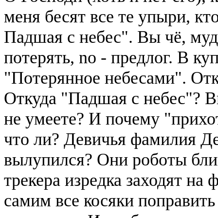
меня бесят все те упыри, кт
Падшая с небес". Вы чё, муд
потерять, no - предлог. В к
"Потерянное небесами". О
Откуда "Падшая с небес"? В
не умеете? И почему "прих
что ли? Девичья фамилия Де
вылупился? Они роботы блин
трекера изредка заходят на
самим все косяки поправить 