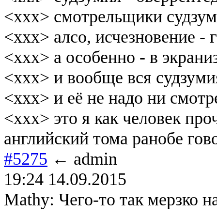
<xxx> смотрельщики судзум
<xxx> алсо, исчезновение - 
<xxx> а особенно - в экрани
<xxx> и вообще вся судзуми
<xxx> и её не надо ни смотр
<xxx> это я как человек пр
английский тома ранобе гово
#5275
← admin
19:24 14.09.2015
Mathy: Чего-то так мерзко н