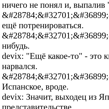
ничего не понял и, выпалив 
&#28784;&#32701;&#36899;
ещё потренироваться.
&#28784;&#32701;&#36899;
нибудь.
devix: "Ещё какое-то" - это 
нарвался.
&#28784;&#32701;&#36899;&
Испанское, вроде.
devix: Значит, выходец из Я
представительстве.