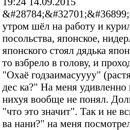
19:24 14.09.2015
&#28784;&#32701;&#36899;
утром шёл на работу и курил
посольства, японское, нидер
японского стоял дядька япо
то взбрело в голову, и прох
"Охаё годзаимасуууу" (растя
дес ка?" На меня удивленно 
нихуя вообще не понял. Долг
"что это значит". Так и не 
ва нани?" на меня посмотрели