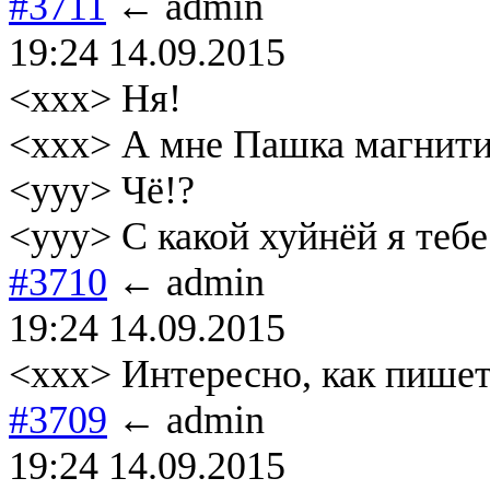
#3711
← admin
19:24 14.09.2015
<xxx> Ня!
<xxx> А мне Пашка магнити
<yyy> Чё!?
<yyy> С какой хуйнёй я теб
#3710
← admin
19:24 14.09.2015
<xxx> Интересно, как пишет
#3709
← admin
19:24 14.09.2015