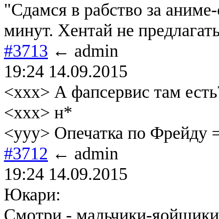
"Сдамся в рабство за аниме-
минут. Хентай не предлагать
#3713
← admin
19:24 14.09.2015
<ххх> А фапсервис там есть
<xxx> н*
<yyy> Опечатка по Фрейду 
#3712
← admin
19:24 14.09.2015
Юкари:
Смотри - мальчики-яойщики, 