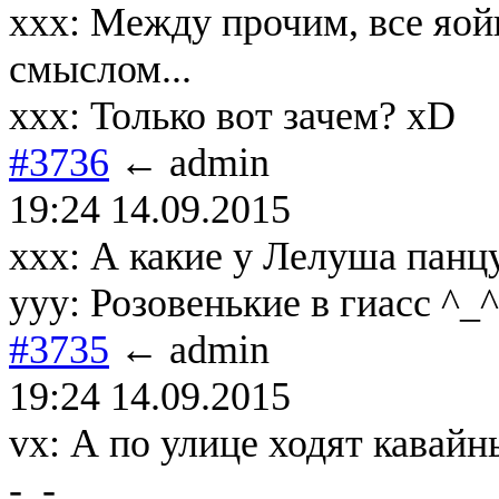
ххх: Между прочим, все яо
смыслом...
ххх: Только вот зачем? xD
#3736
← admin
19:24 14.09.2015
xxx: А какие у Лелуша панц
yyy: Розовенькие в гиасс ^_^
#3735
← admin
19:24 14.09.2015
vx: А по улице ходят кавайн
-_-