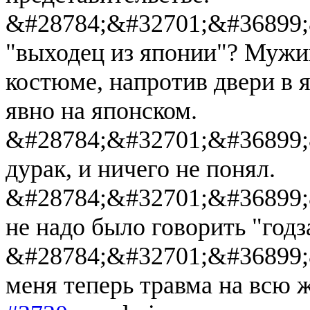
&#28784;&#32701;&#36899;
"выходец из японии"? Мужи
костюме, напротив двери в 
явно на японском.
&#28784;&#32701;&#36899;
дурак, и ничего не понял.
&#28784;&#32701;&#36899;&
не надо было говорить "год
&#28784;&#32701;&#36899;&
меня теперь травма на всю 