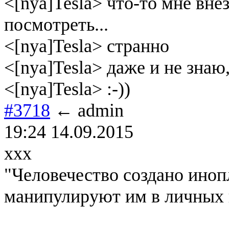
<[nya]Tesla> что-то мне вне
посмотреть...
<[nya]Tesla> странно
<[nya]Tesla> даже и не знаю,
<[nya]Tesla> :-))
#3718
← admin
19:24 14.09.2015
xxx
"Человечество создано иноп
манипулируют им в личных 