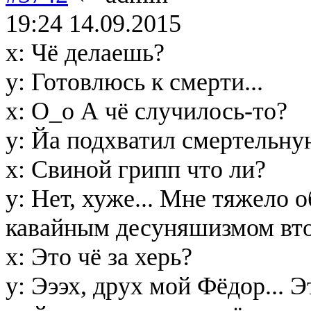
19:24 14.09.2015
x: Чё делаешь?
у: Готовлюсь к смерти...
х: О_о А чё случилось-то?
у: Йа подхватил смертельную
х: Свиной грипп что ли?
у: Нет, хуже... Мне тяжело о
кавайным десуняшизмом втор
х: Это чё за херь?
у: Эээх, друх мой Фёдор... 