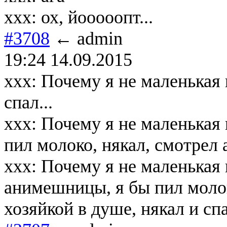
xxx: ох, йооооопт...
#3708
← admin
19:24 14.09.2015
xxx: Почему я не маленькая 
спал...
xxx: Почему я не маленькая 
пил молоко, някал, смотрел а
xxx: Почему я не маленькая 
анимешницы, я бы пил молок
хозяйкой в душе, някал и спа