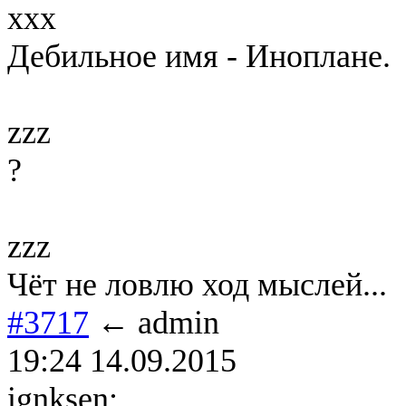
xxx
Дебильное имя - Иноплане.
zzz
?
zzz
Чёт не ловлю ход мыслей...
#3717
← admin
19:24 14.09.2015
ignksen: