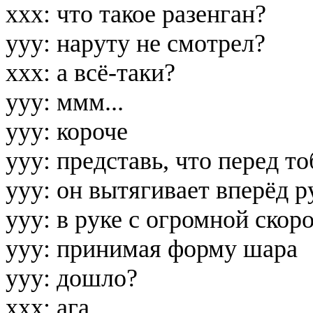
xxx: что такое разенган?
ууу: наруту не смотрел?
xxx: а всё-таки?
yyy: ммм...
yyy: короче
yyy: представь, что перед т
yyy: он вытягивает вперёд р
yyy: в руке с огромной ско
yyy: принимая форму шара
yyy: дошло?
xxx: ага