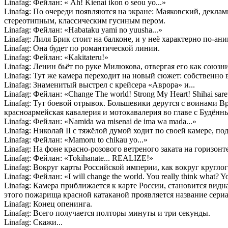
Linafag: Фейлан: « Ah! Kienai ikon o seou yo...»
Linafag: По очереди появляются на экране: Маяковский, декл
стереотипным, классическим гусиным пером.
Linafag: Фейлан: «Habataku yami no yuusha...»
Linafag: Лиля Брик стоит на балконе, и у неё характерно по-
Linafag: Она будет по романтической линии.
Linafag: Фейлан: «Kakitateru!»
Linafag: Ленин бьёт по руке Милюкова, отвергая его как союзн
Linafag: Тут же камера переходит на новый сюжет: собственно 
Linafag: Знаменитый выстрел с крейсера «Аврора» и...
Linafag: Фейлан: «Change The world! Strong My Heart! Shihai saret
Linafag: Тут боевой отрывок. Большевики дерутся с воинами Вр
красноармейская кавалерия и мотокавалерия во главе с Будённ
Linafag: Фейлан: «Namida wa misenai de ima wa mada...»
Linafag: Николай II с тяжёлой думой ходит по своей камере, под
Linafag: Фейлан: «Mamoru to chikau yo...»
Linafag: На фоне красно-розового ветреного заката на горизо
Linafag: Фейлан: «Tokihanate... REALIZE!»
Linafag: Вокруг карты Российской империи, как вокруг круглог
Linafag: Фейлан: «I will change the world. You really think what? Yo
Linafag: Камера приближается к карте России, становится видн
этого пожарища красной катаканой проявляется название сериа
Linafag: Конец опенинга.
Linafag: Всего получается полторы минуты и три секунды.
Linafag: Скажи...