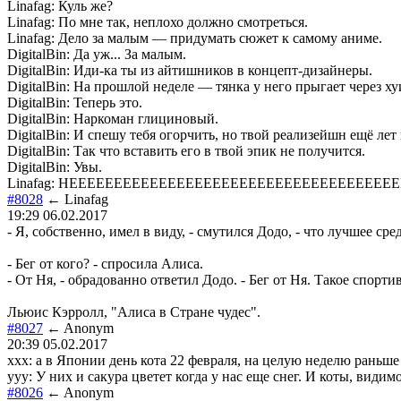
Linafag: Куль же?
Linafag: По мне так, неплохо должно смотреться.
Linafag: Дело за малым — придумать сюжет к самому аниме.
DigitalBin: Да уж... За малым.
DigitalBin: Иди-ка ты из айтишников в концепт-дизайнеры.
DigitalBin: На прошлой неделе — тянка у него прыгает через ху
DigitalBin: Теперь это.
DigitalBin: Наркоман глициновый.
DigitalBin: И спешу тебя огорчить, но твой реализейшн ещё ле
DigitalBin: Так что вставить его в твой эпик не получится.
DigitalBin: Увы.
Linafag: НЕЕЕЕЕЕЕЕЕЕЕЕЕЕЕЕЕЕЕЕЕЕЕЕЕЕЕЕЕЕЕЕЕЕЕЕЕ
#8028
← Linafag
19:29 06.02.2017
- Я, собственно, имел в виду, - смутился Додо, - что лучшее сре
- Бег от кого? - спросила Алиса.
- От Ня, - обрадованно ответил Додо. - Бег от Ня. Такое спорт
Льюис Кэрролл, "Алиса в Стране чудес".
#8027
← Anonym
20:39 05.02.2017
xxx: а в Японии день кота 22 февраля, на целую неделю раньше 
yyy: У них и сакура цветет когда у нас еще снег. И коты, видим
#8026
← Anonym