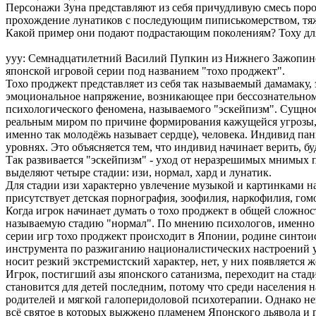
Персонажи Зуна представляют из себя причудливую смесь поро
прохождение лунатиков с последующим пиписькомерством, тя
Какой пример они подают подрастающим поколениям? Тоху для
yyy: Семнадцатилетний Василий Пупкин из Нижнего Зажопинск
японской игровой серии под названием "тохо проджект".
Тохо проджект представляет из себя так называемый дамамаку,
эмоциональное напряжение, возникающее при бессознательно
психологического феномена, называемого "эскейпизм". Сущност
реальным миром по причине формирования кажущейся угрозы, 
именно так молодёжь называет сердце), человека. Индивид па
уровнях. Это объясняется тем, что индивид начинает верить, 
Так развивается "эскейпизм" - уход от неразрешимых мнимых 
выделяют четыре стадии: изи, нормал, хард и лунатик.
Для стадии изи характерно увлечение музыкой и картинками на
присутствует детская порнография, зоофилия, наркофилия, гом
Когда игрок начинает думать о тохо проджект в общей сложност
называемую стадию "нормал". По мнению психологов, именно на 
серии игр тохо проджект происходит в Японии, родине синтоист
инструмента по разжиганию националистических настроений у 
носит резкий экстремистский характер, нет, у них появляется 
Игрок, постигший азы японского сатанизма, переходит на стад
становится для детей последним, потому что среди населения 
родителей и мягкой галоперидоловой психотерапии. Однако не
всё святое в которых выжжено пламенем Японского дьявола и 