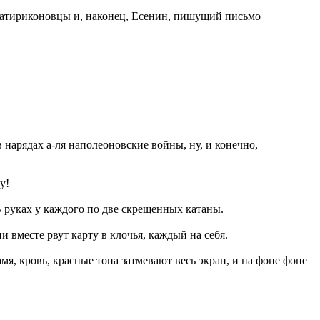
 сатириконовцы и, наконец, Есенин, пишущий письмо
в нарядах а-ля наполеоновские войны, ну, и конечно,
у!
В руках у каждого по две скрещенных катаны.
 вместе рвут карту в клочья, каждый на себя.
мя, кровь, красные тона затмевают весь экран, и на фоне фоне