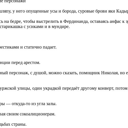
кие персонажи
ляпу, у него опущенные усы и борода, суровые брови яки Кады
сь на бедре, чтобы выстрелить в Фердинанда, оставаясь анфас к 
старикашка с усиками и в мундире.
крестиками и статично падает.
енции перед арестом.
льный персонаж, с душой, можно сказать, помощник Николая, но
буржской улицы, один украдкой передаёт другому конверт, потом 
ры — откуда-то из угла залы.
ывая своим сокоалиционерам.
дьбах страны.