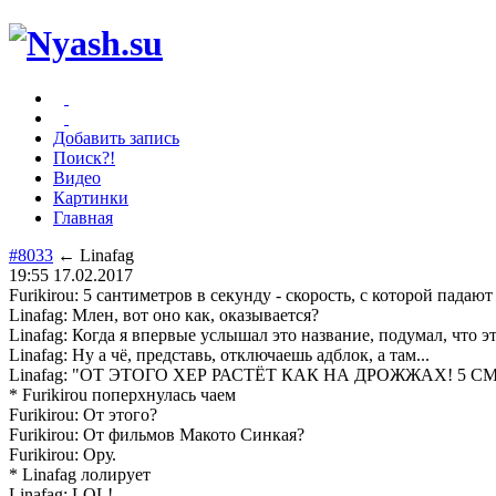
Добавить запись
Поиск?!
Видео
Картинки
Главная
#8033
← Linafag
19:55 17.02.2017
Furikirou: 5 сантиметров в секунду - скорость, с которой падаю
Linafag: Млен, вот оно как, оказывается?
Linafag: Когда я впервые услышал это название, подумал, что эт
Linafag: Ну а чё, представь, отключаешь адблок, а там...
Linafag: "ОТ ЭТОГО ХЕР РАСТЁТ КАК НА ДРОЖЖАХ! 5
* Furikirou поперхнулась чаем
Furikirou: От этого?
Furikirou: От фильмов Макото Синкая?
Furikirou: Ору.
* Linafag лолирует
Linafag: LOL!