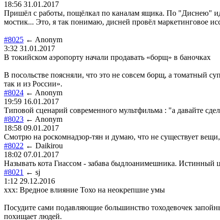
18:56 31.01.2017
Пришёл с работы, пощёлкал по каналам ящика. По "Диснею" идё
мостик... Это, я так понимаю, дисней провёл маркетинговое и
#8025
← Anonym
3:32 31.01.2017
В токийском аэропорту начали продавать «борщ» в баночках
В посольстве поясняли, что это не совсем борщ, а томатный су
так и из России».
#8024
← Anonym
19:59 16.01.2017
Типовой сценарий современного мультфильма : "а давайте сд
#8023
← Anonym
18:58 09.01.2017
Смотрю на роскомнадзор-тян и думаю, что не существует вещи
#8022
← Daikirou
18:02 07.01.2017
Называть кота Гиассом - забава быдлоанимешника. Истинный ц
#8021
← sj
1:12 29.12.2016
xxx: Вредное влияние Тохо на неокрепшие умы
Посудите сами подавляющие большинство тоходевочек запойные
похищает людей.