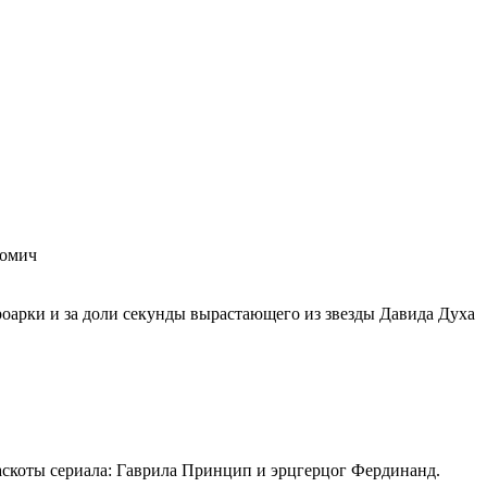
-омич
роарки и за доли секунды вырастающего из звезды Давида Духа
маскоты сериала: Гаврила Принцип и эрцгерцог Фердинанд.