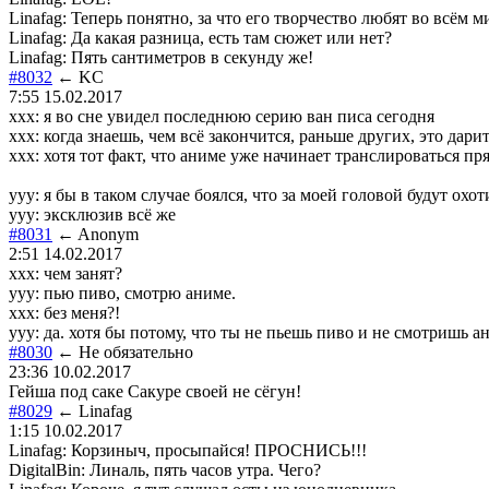
Linafag: Теперь понятно, за что его творчество любят во всём м
Linafag: Да какая разница, есть там сюжет или нет?
Linafag: Пять сантиметров в секунду же!
#8032
← KC
7:55 15.02.2017
xxx: я во сне увидел последнюю серию ван писа сегодня
xxx: когда знаешь, чем всё закончится, раньше других, это дар
xxx: хотя тот факт, что аниме уже начинает транслироваться пр
yyy: я бы в таком случае боялся, что за моей головой будут о
yyy: эксклюзив всё же
#8031
← Anonym
2:51 14.02.2017
xxx: чем занят?
yyy: пью пиво, смотрю аниме.
xxx: без меня?!
yyy: да. хотя бы потому, что ты не пьешь пиво и не смотришь а
#8030
← Не обязательно
23:36 10.02.2017
Гейша под саке Сакуре своей не сёгун!
#8029
← Linafag
1:15 10.02.2017
Linafag: Корзиныч, просыпайся! ПРОСНИСЬ!!!
DigitalBin: Линаль, пять часов утра. Чего?