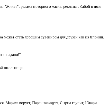
ы "Жилет", релама моторного масла, реклама с бабой в позе
чка может стать хорошим сувениром для друзей как из Японии,
шно падали!"
кой школьницы.
я, Мариса ворует, Парси завидует, Сырна глупит, Юкари