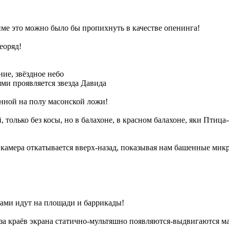
аниме это можно было бы пропихнуть в качестве опенинга!
еоряд!
ние, звёздное небо
ми проявляется звезда Давида
ченной на полу масонской ложи!
, только без косы, но в балахоне, в красном балахоне, яки Птица
 камера откатывается вверх-назад, показывая нам башенные мик
ками идут на площади и баррикады!
з-за краёв экрана статично-мультяшно появляются-выдвигаются 