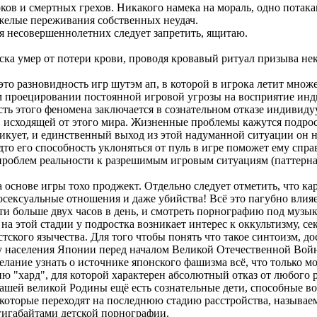
ков и смертных грехов. Никакого намека на мораль, одно потак
желые переживания собственных неудач.
 несовершеннолетних следует запретить, ящитаю.
а умер от потери крови, проводя кровавый ритуал призыва не
 это разновидность игр шутэм ап, в которой в игрока летит множ
м проецировании постоянной игровой угрозы на восприятие ин
ь этого феномена заключается в сознательном отказе индивидуу
исходящей от этого мира. Жизненные проблемы кажутся подрос
никует, и единственный выход из этой надуманной ситуации он 
будто его способность уклоняться от пуль в игре поможет ему с
проблем реальности к разрешимым игровым ситуациям (паттернам
 основе игры тохо проджект. Отдельно следует отметить, что к
осексуальные отношения и даже убийства! Всё это пагубно влия
и больше двух часов в день, и смотреть порнографию под музыку
этой стадии у подростка возникает интерес к оккультизму, секта
ского язычества. Для того чтобы понять что такое синтоизм, дост
населения Японии перед началом Великой Отечественной Войны.
желание узнать о источнике японского фашизма всё, что только 
ию "хард", для которой характерен абсолютный отказ от любого 
нашей великой Родины ещё есть сознательные дети, способные в
которые переходят на последнюю стадию расстройства, называе
гигабайтами детской порнографии.