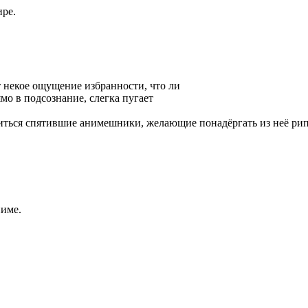
ире.
ит некое ощущение избранности, что ли
ямо в подсознание, слегка пугает
хотиться спятившие анимешники, желающие понадёргать из неё ри
ниме.