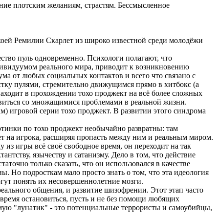
ание плотским желаниям, страстям. Бессмысленное
коей Ремилии Скарлет из широко известной среди молодёжи
ество пуль одновременно. Психологи полагают, что
дивидуумом реального мира, приводит к возникновению
ма от любых социальных контактов и всего что связано с
тку пулями, стремительно движущимся прямо в хитбокс (а
находит в прохождении тохо проджект на всё более сложных
правиться со множащимися проблемами в реальной жизни.
) игровой серии тохо проджект. В развитии этого синдрома
артинки по тохо проджект необычайно развратны: там
ет на игрока, расширяя пропасть между ним и реальным миром.
 из игры всё своё свободное время, он переходит на так
нтству, язычеству и сатанизму. Дело в том, что действие
аточно только сказать, что он использовался в качестве
 Но подросткам мало просто знать о том, что эта идеология
могут понять их несовершеннолетние мозги.
реального общения, и развитие шизофрении. Этот этап часто
овремя остановиться, пусть и не без помощи любящих
мую "лунатик" - это потенциальные террористы и самоубийцы,