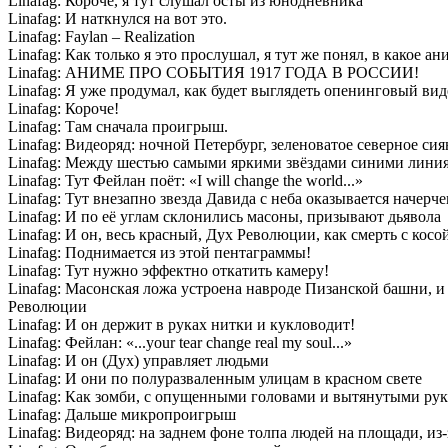
Linafag: Короче, я тут слушал осты из юнодневника
Linafag: И наткнулся на вот это.
Linafag: Faylan – Realization
Linafag: Как только я это прослушал, я тут же понял, в какое 
Linafag: АНИМЕ ПРО СОБЫТИЯ 1917 ГОДА В РОССИИ!
Linafag: Я уже продумал, как будет выглядеть опенинговый вид
Linafag: Короче!
Linafag: Там сначала проигрыш.
Linafag: Видеоряд: ночной Петербург, зеленоватое северное сия
Linafag: Между шестью самыми яркими звёздами синими линия
Linafag: Тут Фейлан поёт: «I will change the world...»
Linafag: Тут внезапно звезда Давида с неба оказывается начер
Linafag: И по её углам склонились масоны, призывают дьявола
Linafag: И он, весь красный, Дух Революции, как смерть с косой
Linafag: Поднимается из этой пентаграммы!
Linafag: Тут нужно эффектно откатить камеру!
Linafag: Масонская ложа устроена навроде Пизанской башни, и
Революции
Linafag: И он держит в руках нитки и кукловодит!
Linafag: Фейлан: «...your tear change real my soul...»
Linafag: И он (Дух) управляет людьми
Linafag: И они по полуразваленным улицам в красном свете
Linafag: Как зомби, с опущенными головами и вытянутыми ру
Linafag: Дальше микропроигрыш
Linafag: Видеоряд: на заднем фоне толпа людей на площади, и