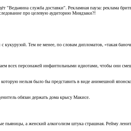
т "Ведьмина служба доставки". Рекламная пауза: реклама бритв
сследование про целевую аудиторию Миядзаки?!
п с кукурузой. Тем не менее, по словам дипломатов, «такая бано
елаем всех персонажей инфантильными идиотами, чтобы они сме
, которую нельзя было бы представить в виде анимешной японс
енитель обязан держать дома крысу Макисе.
 пьяницы, а женский алкоголизм штука страшная. Рейму ленитс