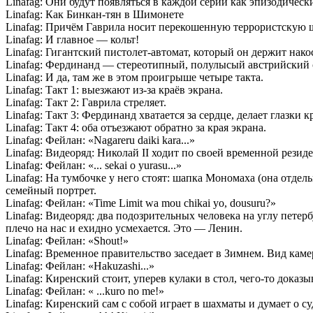
Linafag: Они будут появляться в каждой серии как эпизодичес
Linafag: Как Бинкан-тян в Шимонете
Linafag: Причём Гаврила носит перекошенную террористскую ш
Linafag: И главное — кольт!
Linafag: Гигантский пистолет-автомат, который он держит нако
Linafag: Фердинанд — стереотипный, полулысый австрийский 
Linafag: И да, там же в этом проигрыше четыре такта.
Linafag: Такт 1: выезжают из-за краёв экрана.
Linafag: Такт 2: Гаврила стреляет.
Linafag: Такт 3: Фердинанд хватается за сердце, делает глазки 
Linafag: Такт 4: оба отъезжают обратно за края экрана.
Linafag: Фейлан: «Nagareru daiki kara...»
Linafag: Видеоряд: Николай II ходит по своей временной резид
Linafag: Фейлан: «... sekai o yurasu...»
Linafag: На тумбочке у него стоят: шапка Мономаха (она отде
семейный портрет.
Linafag: Фейлан: «Time Limit wa mou chikai yo, dousuru?»
Linafag: Видеоряд: два подозрительных человека на углу петер
плечо на нас и ехидно усмехается. Это — Ленин.
Linafag: Фейлан: «Shout!»
Linafag: Временное правительство заседает в Зимнем. Вид каме
Linafag: Фейлан: «Hakuzashi...»
Linafag: Киренский стоит, уперев кулаки в стол, чего-то доказ
Linafag: Фейлан: « ...kuro no me!»
Linafag: Киренский сам с собой играет в шахматы и думает о су