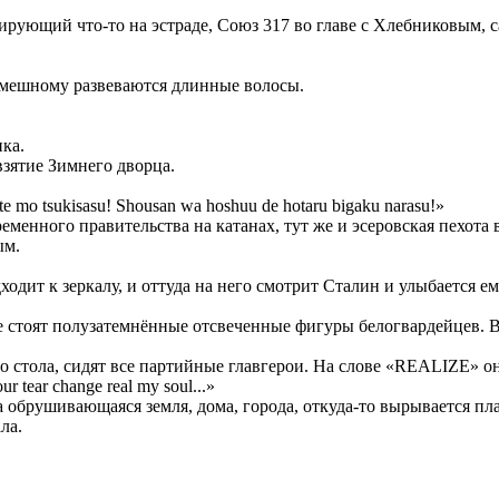
амирующий что-то на эстраде, Союз 317 во главе с Хлебниковым,
анимешному развеваются длинные волосы.
ика.
взятие Зимнего дворца.
e mo tsukisasu! Shousan wa hoshuu de hotaru bigaku narasu!»
еменного правительства на катанах, тут же и эсеровская пехота 
ым.
ходит к зеркалу, и оттуда на него смотрит Сталин и улыбается ем
нте стоят полузатемнённые отсвеченные фигуры белогвардейцев. 
о стола, сидят все партийные главгерои. На слове «REALIZE» они
ur tear change real my soul...»
а обрушивающаяся земля, дома, города, откуда-то вырывается пла
ла.