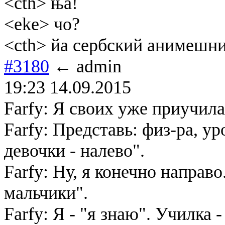
<cth> ња!
<eke> чо?
<cth> йа сербский анимешн
#3180
← admin
19:23 14.09.2015
Farfy: Я своих уже приучила
Farfy: Представь: физ-ра, у
девочки - налево".
Farfy: Ну, я конечно направо
мальчики".
Farfy: Я - "я знаю". Училка 