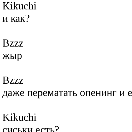
Kikuchi
и как?
Bzzz
жыр
Bzzz
даже перематать опенинг и 
Kikuchi
сиськи есть?