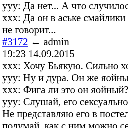
yyy: Да нет... А что случило
ххх: Да он в аське смайлики 
не говорит...
#3172
← admin
19:23 14.09.2015
ххх: Хочу Бьякую. Сильно х
ууу: Ну и дура. Он же яойн
ххх: Фига ли это он яойный?
ууу: Слушай, его сексуальн
Не представляю его в посте
подумай, как с ним можно с