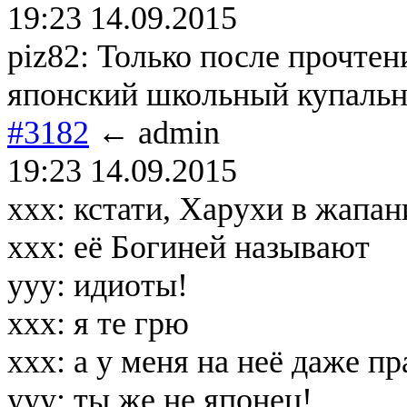
19:23 14.09.2015
piz82: Только после прочтен
японский школьный купальни
#3182
← admin
19:23 14.09.2015
xxx: кстати, Харухи в жапан
xxx: её Богиней называют
yyy: идиоты!
xxx: я те грю
xxx: а у меня на неё даже п
yyy: ты же не японец!