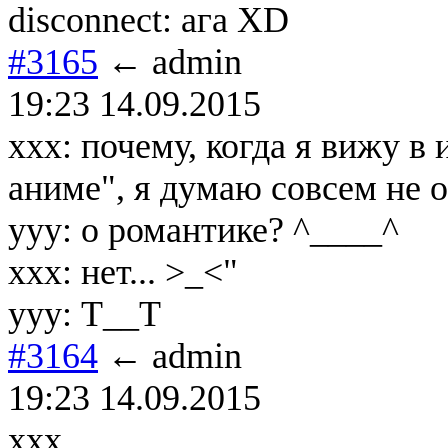
disconnect: ага ХD
#3165
← admin
19:23 14.09.2015
ххх: почему, когда я вижу в
аниме", я думаю совсем не о
ууу: о романтике? ^____^
ххх: нет... >_<"
yyy: Т__Т
#3164
← admin
19:23 14.09.2015
xxx