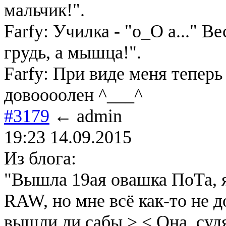
мальчик!".
Farfy: Училка - "о_О а..." В
грудь, а мышца!".
Farfy: При виде меня теперь 
довоооолен ^___^
#3179
← admin
19:23 14.09.2015
Из блога:
"Вышла 19ая овашка ПоТа, я
RAW, но мне всё как-то не д
вышли ли сабы >.< Она, суд