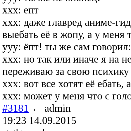
xxx: епт
xxx: даже главред аниме-гид
выебать её в жопу, а у меня
yyy: ёпт! ты же сам говорил
xxx: но так или иначе я на 
переживаю за свою психику
xxx: вот все хотят её ебать, а
xxx: может у меня что с гол
#3181
← admin
19:23 14.09.2015