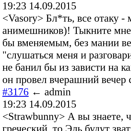
19:23 14.09.2015
<Vasory> Бл*ть, все отаку -
анимешников)! Тыкните мне 
бы вменяемым, без мании ве
"слушаться меня и разговарив
не банил бы из зависти на к
он провел вчерашний вечер 
#3176
← admin
19:23 14.09.2015
<Strawbunny> А вы знаете, 
греческий, то Эль будут зва