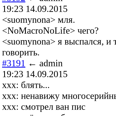
19:23 14.09.2015
<suomynona> мля.
<NoMacroNoLife> чего?
<suomynona> я выспался, и т
говорить.
#3191
← admin
19:23 14.09.2015
ххх: блять...
ххх: ненавижу многосерийн
ххх: смотрел ван пис