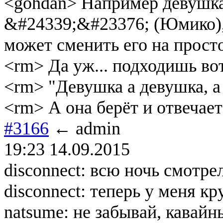
<gohdan> Например девушка
&#24339;&#23376; (Юмико), 
может сменить его на прос
<rm> Да уж... подходишь во
<rm> "Девушка а девушка, а 
<rm> А она берёт и отвечает
#3166
← admin
19:23 14.09.2015
disconnect: всю ночь смотре
disconnect: теперь у меня кр
natsume: не забывай, кавайн