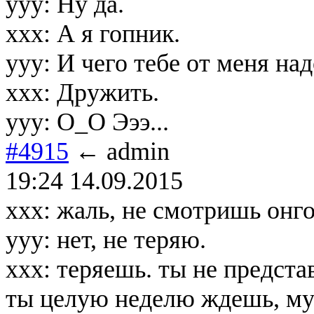
yyy: Ну да.
xxx: А я гопник.
yyy: И чего тебе от меня на
xxx: Дружить.
yyy: О_О Эээ...
#4915
← admin
19:24 14.09.2015
xxx: жаль, не смотришь онго
yyy: нет, не теряю.
xxx: теряешь. ты не предста
ты целую неделю ждешь, му