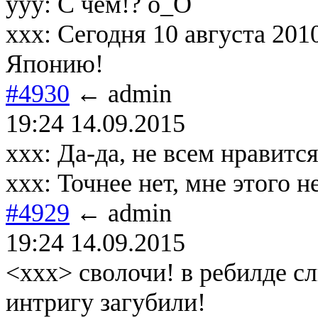
ууу: С чем!? о_О
ххх: Сегодня 10 августа 201
Японию!
#4930
← admin
19:24 14.09.2015
xxx: Да-да, не всем нравитс
xxx: Точнее нет, мне этого н
#4929
← admin
19:24 14.09.2015
<xxx> сволочи! в ребилде с
интригу загубили!