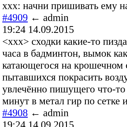
ххх: начни пришивать ему н
#4909
← admin
19:24 14.09.2015
<xxx> сходки какие-то пизда
часа в бадминтон, вымок как
катающегося на крошечном с
пытавшихся покрасить возду
увлечённо пишущего что-то 
минут в метал гир по сетке и
#4908
← admin
19:24 14.09.2015