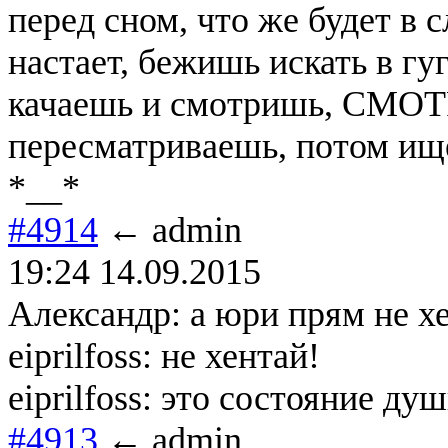
перед сном, что же будет в 
настает, бежишь искать в гуг
качаешь и смотришь, СМОТ
пересматриваешь, потом ищеш
*__*
#4914
← admin
19:24 14.09.2015
Александр: а юри прям не х
eiprilfoss: не хентай!
eiprilfoss: это состояние душ
#4913
← admin