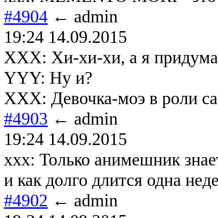
#4904
← admin
19:24 14.09.2015
ХХХ: Хи-хи-хи, а я придум
YYY: Ну и?
ХХХ: Девочка-моэ в роли са
#4903
← admin
19:24 14.09.2015
xxx: Только анимешник знае
и как долго длится одна неде
#4902
← admin