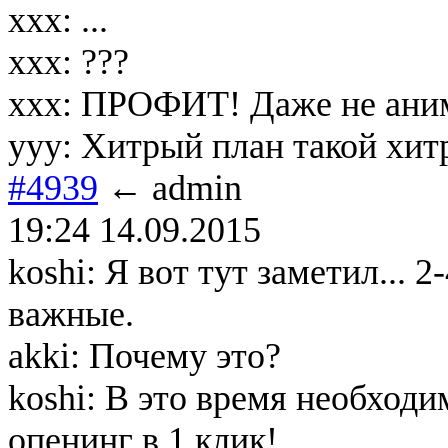
xxx: ...
xxx: ???
xxx: ПРОФИТ! Даже не ани
yyy: Хитрый план такой хит
#4939
← admin
19:24 14.09.2015
koshi: Я вот тут заметил... 
важные.
akki: Почему это?
koshi: В это время необход
опенинг в 1 клик!