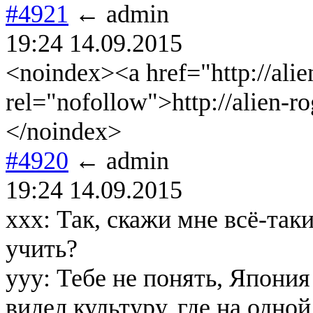
#4921
← admin
19:24 14.09.2015
<noindex><a href="http://alie
rel="nofollow">http://alien-r
</noindex>
#4920
← admin
19:24 14.09.2015
xxx: Так, скажи мне всё-так
учить?
yyy: Тебе не понять, Япония
видел культуру, где на одно