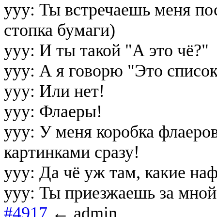
yyy: Ты встречаешь меня пос
стопка бумаги)
yyy: И ты такой "А это чё?"
yyy: А я говорю "Это списо
yyy: Или нет!
yyy: Флаеры!
yyy: У меня коробка флаеро
картинками сразу!
yyy: Да чё уж там, какие на
yyy: Ты приезжаешь за мной 
#4917
← admin