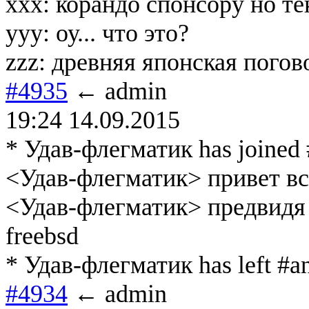
xxx: корандо спонсору но т
yyy: оу... что это?
zzz: древняя японская погов
#4935
← admin
19:24 14.09.2015
* Удав-флегматик has joined
<Удав-флегматик> привет в
<Удав-флегматик> предвидя 
freebsd
* Удав-флегматик has left #a
#4934
← admin