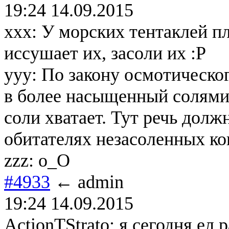
19:24 14.09.2015
xxx: У морских тентаклей пл
иссушает их, засоли их :Р
yyy: По закону осмотическо
в более насыщенный солями 
соли хватает. Тут речь долж
обитателях незасоленных ко
zzz: о_О
#4933
← admin
19:24 14.09.2015
ActionTStrato: я сегодня ел р