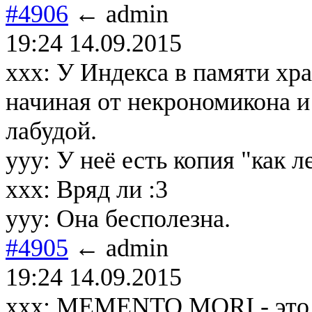
#4906
← admin
19:24 14.09.2015
xxx: У Индекса в памяти хра
начиная от некрономикона и
лабудой.
yyy: У неё есть копия "как л
xxx: Вряд ли :3
yyy: Она бесполезна.
#4905
← admin
19:24 14.09.2015
ххх: MEMENTO MORI - это н