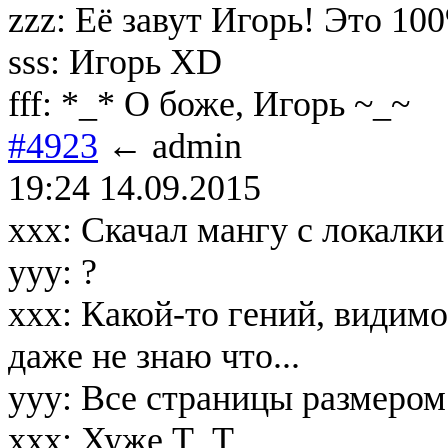
zzz: Её завут Игорь! Это 10
sss: Игорь XD
fff: *_* О боже, Игорь ~_~
#4923
← admin
19:24 14.09.2015
xxx: Скачал мангу с локалки
yyy: ?
xxx: Какой-то гений, видимо
даже не знаю что...
yyy: Все страницы размеро
xxx: Хуже T_T