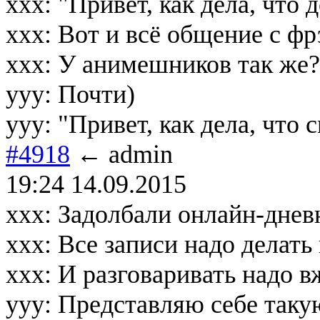
xxx: "Привет, как дела, что 
xxx: Вот и всё общение с ф
xxx: У анимешников так же?
yyy: Почти)
yyy: "Привет, как дела, что 
#4918
← admin
19:24 14.09.2015
xxx: Задолбали онлайн-днев
xxx: Все записи надо делать 
xxx: И разговаривать надо 
yyy: Представляю себе таку