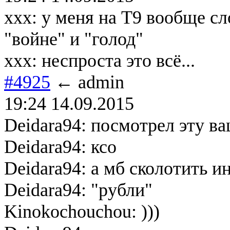
xxx: у меня на Т9 вообще сл
"войне" и "голод"
xxx: неспроста это всё...
#4925
← admin
19:24 14.09.2015
Deidara94: посмотрел эту в
Deidara94: ксо
Deidara94: а мб сколотить и
Deidara94: "рубли"
Kinokochouchou: )))