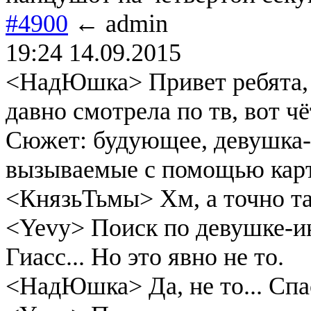
#4900
← admin
19:24 14.09.2015
<НадЮшка> Привет ребята, 
давно смотрела по тв, вот ч
Сюжет: будующее, девушка-и
вызываемые с помощью карт,
<КнязьТьмы> Хм, а точно т
<Yevy> Поиск по девушке-ин
Гиасс... Но это явно не то.
<НадЮшка> Да, не то... Спа