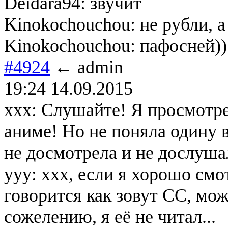
Deidara94: звучит
Kinokochouchou: не рубли, 
Kinokochouchou: пафосней))
#4924
← admin
19:24 14.09.2015
xxx: Слушайте! Я просмотре
аниме! Но не поняла одину в
не досмотрела и не дослуша
yyy: xxx, если я хорошо смот
говорится как зовут СС, мож
сожелению, я её не читал...