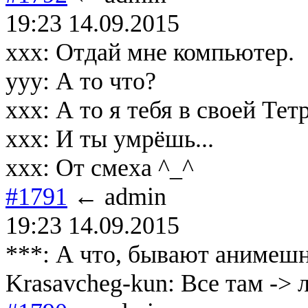
19:23 14.09.2015
ххх: Отдай мне компьютер.
ууу: А то что?
ххх: А то я тебя в своей Тет
ххх: И ты умрёшь...
ххх: От смеха ^_^
#1791
← admin
19:23 14.09.2015
***: А что, бывают анимеш
Krasavcheg-kun: Все там ->