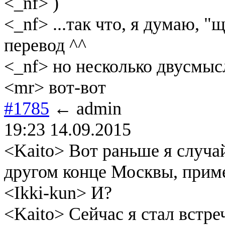
<_nf> )
<_nf> ...так что, я думаю, 
перевод ^^
<_nf> но несколько двусмыс
<mr> вот-вот
#1785
← admin
19:23 14.09.2015
<Kaito> Вот раньше я случа
другом конце Москвы, приме
<Ikki-kun> И?
<Kaito> Сейчас я стал встре