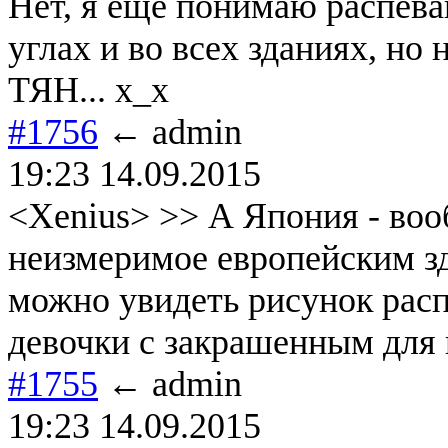
Нет, я ещё понимаю распева
углах и во всех зданиях, но
ТЯН... х_х
#1756
← admin
19:23 14.09.2015
<Xenius> >> А Япония - воо
неизмеримое европейским з
можно увидеть рисунок рас
девочки с закрашенным для 
#1755
← admin
19:23 14.09.2015