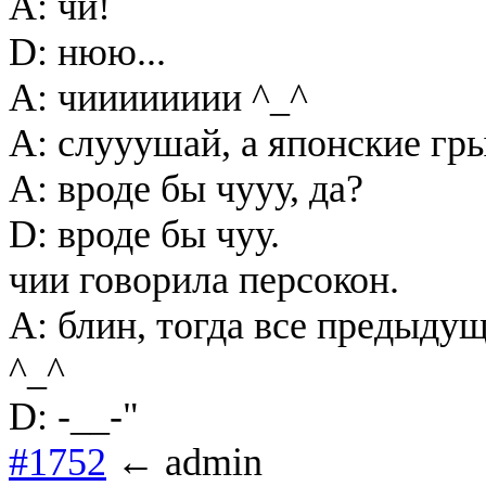
A: чи!
D: нюю...
A: чииииииии ^_^
A: слууушай, а японские гр
A: вроде бы чууу, да?
D: вроде бы чуу.
чии говорила персокон.
A: блин, тогда все предыдущ
^_^
D: -__-"
#1752
← admin