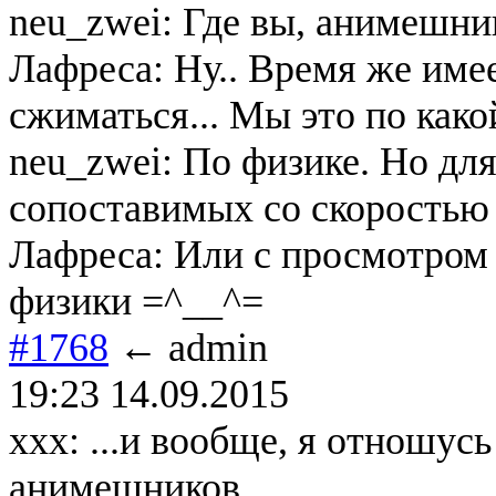
neu_zwei: Где вы, анимешни
Лафреса: Ну.. Время же име
сжиматься... Мы это по как
neu_zwei: По физике. Но для
сопоставимых со скоростью 
Лафреса: Или с просмотром
физики =^__^=
#1768
← admin
19:23 14.09.2015
xxx: ...и вообще, я отношу
анимешников.