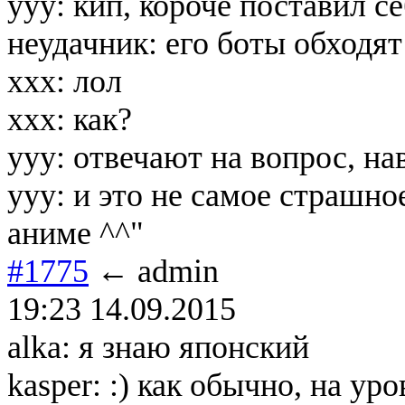
yyy: кип, короче поставил се
неудачник: его боты обходят
xxx: лол
xxx: как?
yyy: отвечают на вопрос, на
yyy: и это не самое страшно
аниме ^^"
#1775
← admin
19:23 14.09.2015
alka: я знаю японский
kasper: :) как обычно, на ур