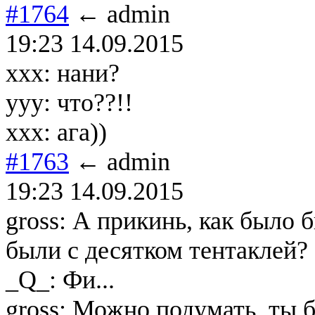
#1764
← admin
19:23 14.09.2015
ххх: нани?
ууу: что??!!
ххх: ага))
#1763
← admin
19:23 14.09.2015
gross: А прикинь, как было 
были с десятком тентаклей?
_Q_: Фи...
gross: Можно подумать, ты б