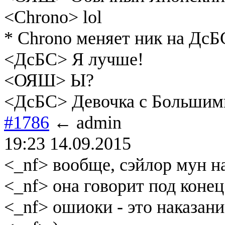
<Chrono> lol
* Chrono меняет ник на ДсБ
<ДсБС> Я лучше!
<ОЯШ> Ы?
<ДсБС> Девочка с Большим
#1786
← admin
19:23 14.09.2015
<_nf> вообще, сэйлор мун на
<_nf> она говорит под коне
<_nf> ошиоки - это наказани