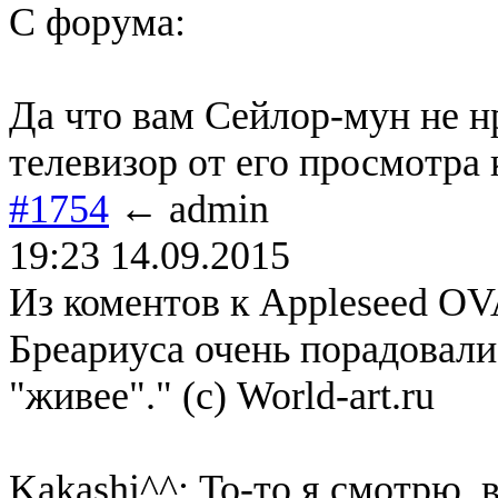
С форума:
Да что вам Сейлор-мун не н
телевизор от его просмотра 
#1754
← admin
19:23 14.09.2015
Из коментов к Appleseed O
Бреариуса очень порадовали 
"живее"." (c) World-art.ru
Kakashi^^: То-то я смотрю, 