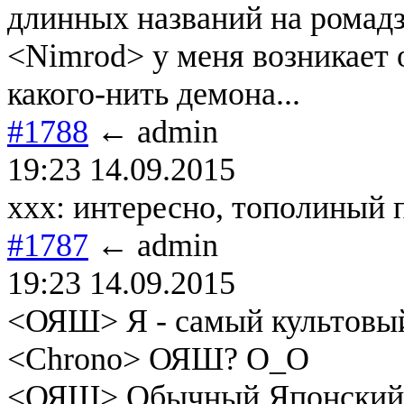
длинных названий на ромад
<Nimrod> у меня возникает 
какого-нить демона...
#1788
← admin
19:23 14.09.2015
ххх: интересно, тополиный п
#1787
← admin
19:23 14.09.2015
<ОЯШ> Я - самый культовы
<Chrono> ОЯШ? О_О
<ОЯШ> Обычный Японский