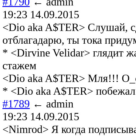
#1790
← admin
19:23 14.09.2015
<Dio aka A$TER> Слушай, сд
отблагадарю, ты тока придум
* <Dirvine Velidar> глядит
стажем
<Dio aka A$TER> Мля!!! O_
* <Dio aka A$TER> побежал 
#1789
← admin
19:23 14.09.2015
<Nimrod> Я когда подписыв