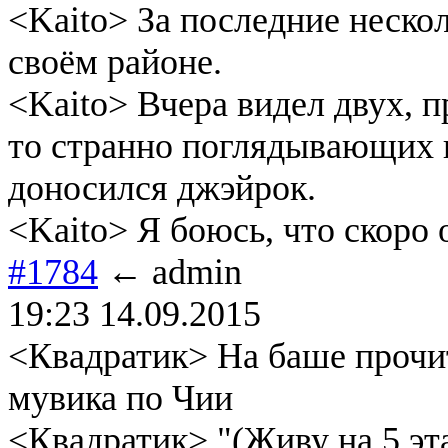
<Kaito> За последние нескол
своём районе.
<Kaito> Вчера видел двух, 
то странно поглядывающих в
доносился джэйрок.
<Kaito> Я боюсь, что скоро 
#1784
← admin
19:23 14.09.2015
<Квадратик> На баше прочи
мувика по Чии
<Квадратик> "(Живу на 5 эт