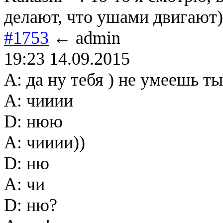
делают, что ушами двигают)
#1753
← admin
19:23 14.09.2015
A: да ну тебя ) не умеешь ты
A: чииии
D: нюю
A: чииии))
D: ню
A: чи
D: ню?