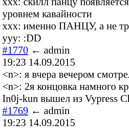
xxx: скилл панцу появляетс
уровнем кавайности
xxx: именно ПАНЦУ, а не тр
yyy: :DD
#1770
← admin
19:23 14.09.2015
<n>: я вчера вечером смотре
<n>: 2я концовка намного кр
In0j-kun вышел из Vypress C
#1769
← admin
19:23 14.09.2015