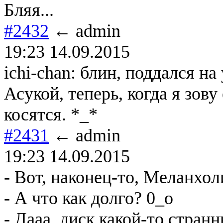
Бляя...
#2432
← admin
19:23 14.09.2015
ichi-chan: блин, поддалcя н
Асукой, теперь, когда я зову
косятся. *_*
#2431
← admin
19:23 14.09.2015
- Вот, наконец-то, Меланхол
- А что как долго? 0_о
- Дааа, диск какой-то стран