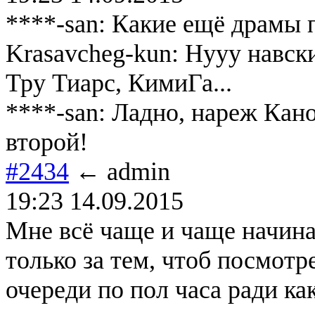
****-san: Какие ещё драмы
Krasavcheg-kun: Нууу навски
Тру Тиарс, КимиГа...
****-san: Ладно, нареж Кан
второй!
#2434
← admin
19:23 14.09.2015
Мне всё чаще и чаще начинае
только за тем, чтоб посмотр
очереди по пол часа ради ка