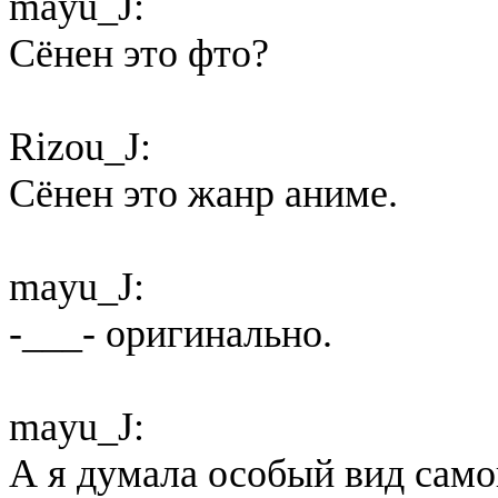
mayu_J:
Сёнен это фто?
Rizou_J:
Сёнен это жанр аниме.
mayu_J:
-___- оригинально.
mayu_J:
А я думала особый вид само