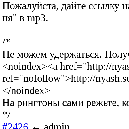
Пожалуйста, дайте ссылку на
ня" в mp3.
/*
Не можем удержаться. Получ
<noindex><a href="http://nya
rel="nofollow">http://nyash.
</noindex>
На рингтоны сами режьте, к
*/
#2426
← admin