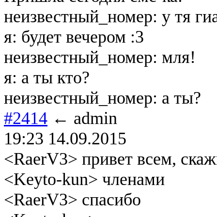
неизвестный_номер: у тя ги
я: будет вечером :3
неизвестный_номер: мля!
я: а ты кто?
неизвестный_номер: а ты?
#2414
← admin
19:23 14.09.2015
<RaerV3> привет всем, скаж
<Keyto-kun> членами
<RaerV3> спасибо