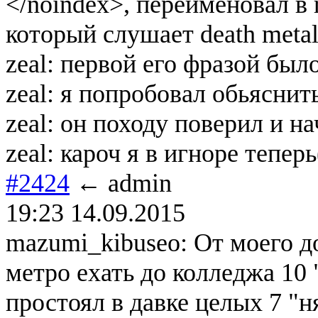
</noindex>, переименовал в 
который слушает death meta
zeal: первой его фразой был
zeal: я попробовал обьяснить
zeal: он походу поверил и н
zeal: кароч я в игноре теперь
#2424
← admin
19:23 14.09.2015
mazumi_kibuseo: От моего до
метро ехать до колледжа 10 
простоял в давке целых 7 "ня