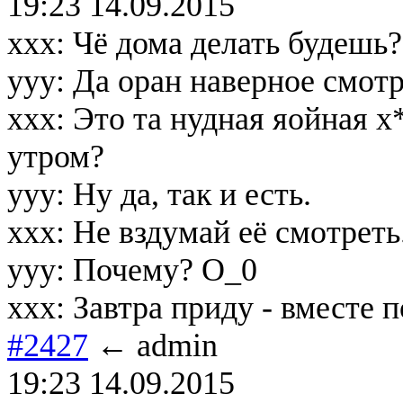
19:23 14.09.2015
xxx: Чё дома делать будешь?
yyy: Да оран наверное смотре
xxx: Это та нудная яойная 
утром?
yyy: Ну да, так и есть.
xxx: Не вздумай её смотреть
yyy: Почему? О_0
xxx: Завтра приду - вместе 
#2427
← admin
19:23 14.09.2015