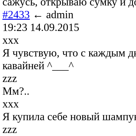
сажусь, открываю сумку и д
#2433
← admin
19:23 14.09.2015
xxx
Я чувствую, что с каждым д
кавайней ^___^
zzz
Мм?..
xxx
Я купила себе новый шампун
zzz