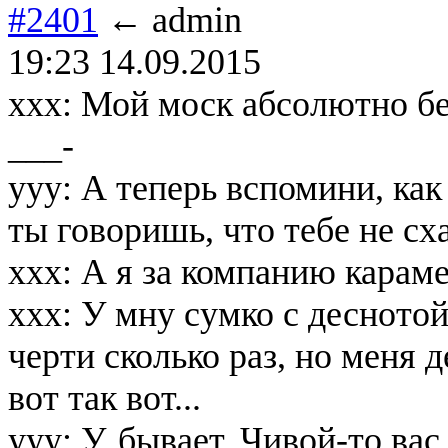
#2401
← admin
19:23 14.09.2015
ххх: Мой моск абсолютно без
___-
ууу: А теперь вспомини, как
ты говоришь, что тебе не сх
ххх: А я за компанию карам
ххх: У мну сумко с деснотой
черти сколько раз, но меня 
вот так вот...
ууу: У, бывает. Чивой-то ва