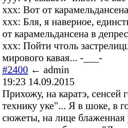
ххх: Вот от карамельдансена 
ххх: Бля, я наверное, единс
от карамельдансена в депрес
ххх: Пойти чтоль застрелиц
мирового кавая... -___-
#2400
← admin
19:23 14.09.2015
Прихожу, на каратэ, сенсей 
технику уке"... Я в шоке, в
сюжеты, на лице блаженная у