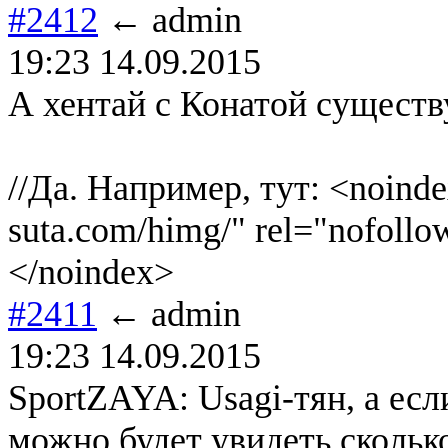
#2412
← admin
19:23 14.09.2015
А хентай с Конатой существ
//Да. Например, тут: <noindex
suta.com/himg/" rel="nofollo
</noindex>
#2411
← admin
19:23 14.09.2015
SportZAYA: Usagi-тян, а есл
можно будет увидеть скольк