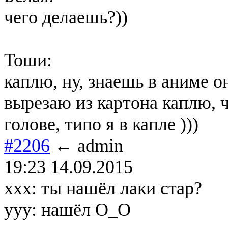
чего делаешь?))
Тоши:
каплю, ну, знаешь в аниме о
вырезаю из картона каплю, ч
голове, типо я в капле )))
#2206
← admin
19:23 14.09.2015
xxx: ты нашёл лаки стар?
yyy: нашёл О_О