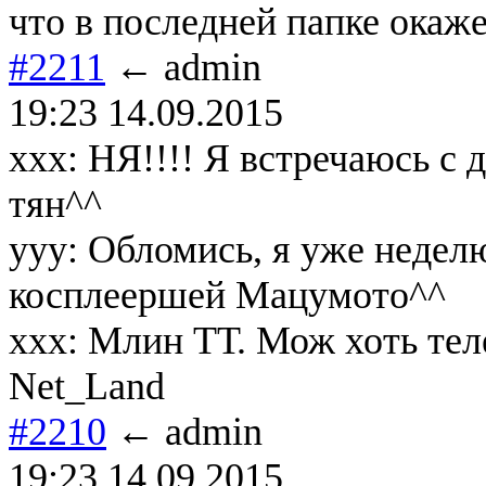
что в последней папке окаже
#2211
← admin
19:23 14.09.2015
ххх: НЯ!!!! Я встречаюсь с 
тян^^
yyy: Обломись, я уже недел
косплеершeй Мацумото^^
ххх: Млин ТТ. Мож хоть те
Net_Land
#2210
← admin
19:23 14.09.2015