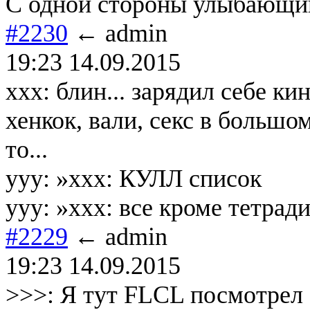
С одной стороны улыбающий
#2230
← admin
19:23 14.09.2015
ххх: блин... зарядил себе ки
хенкок, вали, секс в большом
то...
yyy: »ххх: КУЛЛ список
yyy: »xxx: все кроме тетрад
#2229
← admin
19:23 14.09.2015
>>>: Я тут FLCL посмотрел