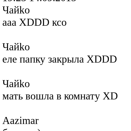
Чайko
ааа XDDD ксо
Чайko
еле папку закрыла XDDD
Чайko
мать вошла в комнату XD
Aazimar