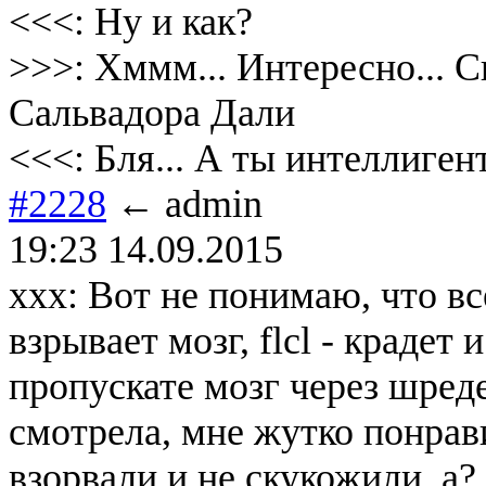
<<<: Ну и как?
>>>: Хммм... Интересно... 
Сальвадора Дали
<<<: Бля... А ты интеллигент.
#2228
← admin
19:23 14.09.2015
xxx: Вот не понимаю, что вс
взрывает мозг, flcl - крадет
пропускате мозг через шреде
смотрела, мне жутко понрав
взорвали и не скукожили, а?