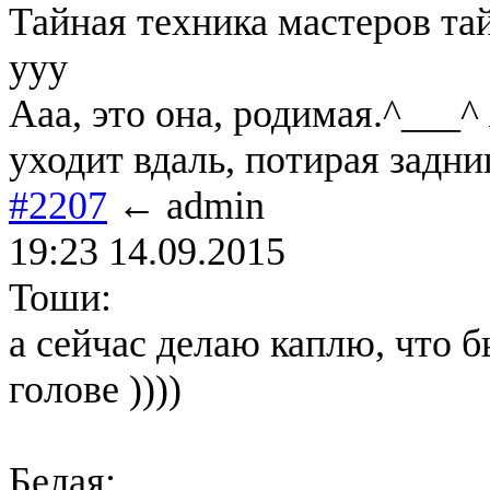
Тайная техника мастеров тайд
yyy
Ааа, это она, родимая.^___^
уходит вдаль, потирая задн
#2207
← admin
19:23 14.09.2015
Тоши:
а сейчас делаю каплю, что 
голове ))))
Белая: