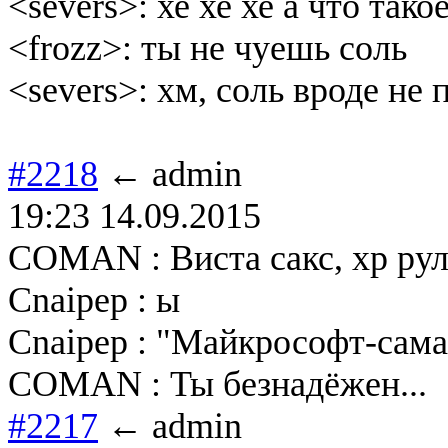
<severs>: хе хе хе а что тако
<frozz>: ты не чуешь соль
<severs>: хм, соль вроде не
#2218
← admin
19:23 14.09.2015
COMAN : Виста сакс, хр рул
Cnaipep : ы
Cnaipep : "Майкрософт-сама
COMAN : Ты безнадёжен...
#2217
← admin