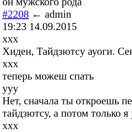
он мужского рода
#2208
← admin
19:23 14.09.2015
ххх
Хиден, Тайдзютсу ауоги. Се
ххх
теперь можеш спать
yyy
Нет, сначала ты откроешь п
тайдзютсу, а потом только я 
ххх