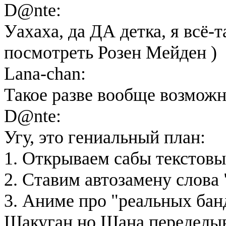
D@nte:
Уахаха, да ДА детка, я всё-
посмотреть Розен Мейден )
Lana-chan:
Такое разве вообще возмож
D@nte:
Угу, это гениальный план:
1. Открываем сабы текстовы
2. Ставим автозамену слова 
3. Аниме про "реальных ба
Шакуган но Шана переделыва