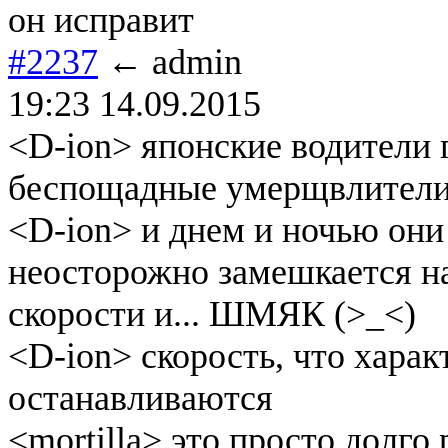
он исправит
#2237
← admin
19:23 14.09.2015
<D-ion> японские водители 
беспощадные умерщвлители п
<D-ion> и днем и ночью они
неосторожно замешкается на
скорости и... ШМЯК (>_<)
<D-ion> скорость, что харак
останавливаются
<mortilla> это просто долго 