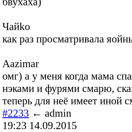
бвухаха)
Чайko
как раз просматривала яойн
Aazimar
омг) а у меня когда мама сп
нэками и фурями смарю, ска
теперь для неё имеет иной 
#2233
← admin
19:23 14.09.2015