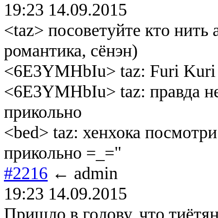
19:23 14.09.2015
<taz> посоветуйте кто нить 
романтика, сёнэн)
<6E3YMHbIu> taz: Furi Kuri
<6E3YMHbIu> taz: правда не
прикольно
<bed> taz: хенхока посмотри
прикольно =_="
#2216
← admin
19:23 14.09.2015
Пришло в голову, что тиётя