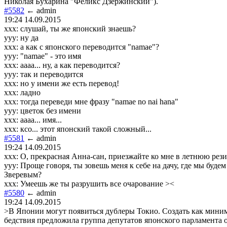
Николая Бухарина "Феликс Дзержинский").
#5582
← admin
19:24 14.09.2015
ххх: слушай, ты же японский знаешь?
ууу: ну да
ххх: а как с японского переводится "namae"?
ууу: "namae" - это имя
ххх: аааа... ну, а как переводится?
ууу: так и переводится
ххх: но у имени же есть перевод!
ххх: ладно
ххх: тогда переведи мне фразу "namae no nai hana"
ууу: цветок без имени
ххх: аааа... имя...
ххх: ксо... этот японский такой сложный...
#5581
← admin
19:24 14.09.2015
xxx: О, прекрасная Анна-сан, приезжайте ко мне в летнюю ре
yyy: Проще говоря, ты зовешь меня к себе на дачу, где мы буд
Зверевым?
xxx: Умеешь же ты разрушить все очарование ><
#5580
← admin
19:24 14.09.2015
>В Японии могут появиться дублеры Токио. Создать как мини
бедствия предложила группа депутатов японского парламента