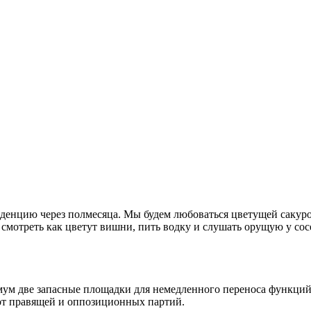
зиденцию через полмесяца. Мы будем любоваться цветущей сакур
ем смотреть как цветут вишни, пить водку и слушать орущую у с
мум две запасные площадки для немедленного переноса функций
 от правящей и оппозиционных партий.