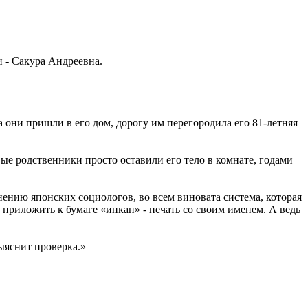
и - Сакура Андреевна.
а они пришли в его дом, дорогу им перегородила его 81-летняя
вые родственники просто оставили его тело в комнате, годами
нению японских социологов, во всем виновата система, которая
 приложить к бумаге «инкан» - печать со своим именем. А ведь
выяснит проверка.»