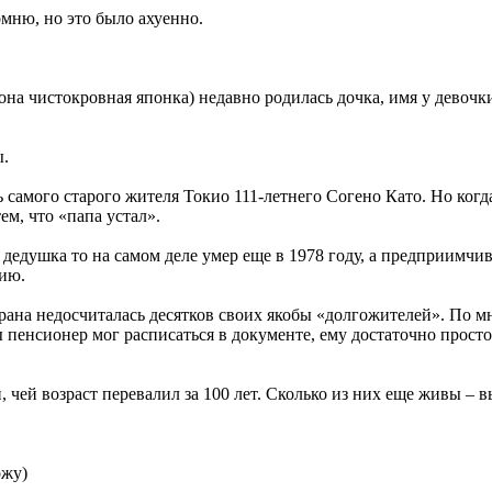
омню, но это было ахуенно.
она чистокровная японка) недавно родилась дочка, имя у девочк
ы.
 самого старого жителя Токио 111-летнего Согено Като. Но когд
ем, что «папа устал».
 дедушка то на самом деле умер еще в 1978 году, а предприимчи
ию.
трана недосчиталась десятков своих якобы «долгожителей». По м
 пенсионер мог расписаться в документе, ему достаточно просто
 чей возраст перевалил за 100 лет. Сколько из них еще живы – 
ожу)