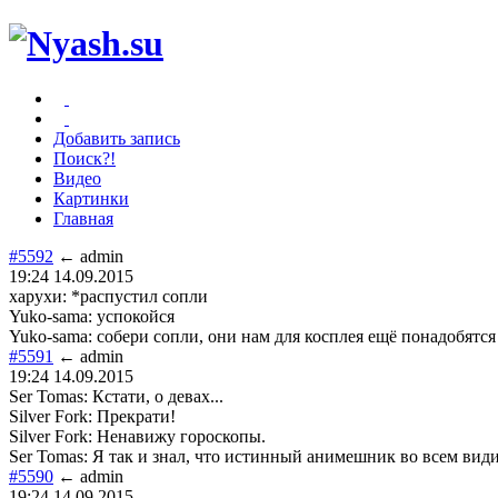
Добавить запись
Поиск?!
Видео
Картинки
Главная
#5592
← admin
19:24 14.09.2015
харухи: *распустил сопли
Yuko-sama: успокойся
Yuko-sama: собери сопли, они нам для косплея ещё понадобятся
#5591
← admin
19:24 14.09.2015
Ser Tomas: Кстати, о девах...
Silver Fork: Прекрати!
Silver Fork: Ненавижу гороскопы.
Ser Tomas: Я так и знал, что истинный анимешник во всем вид
#5590
← admin
19:24 14.09.2015