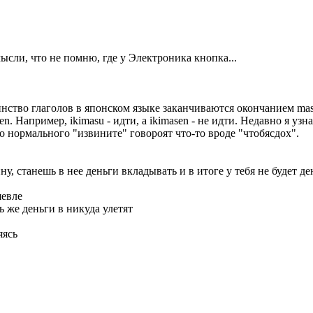
ысли, что не помню, где у Электроника кнопка...
нство глаголов в японском языке заканчиваются окончанием mas
. Например, ikimasu - идти, а ikimasen - не идти. Недавно я узн
о нормального "извините" говороят что-то вроде "чтобясдох".
у, станешь в нее деньги вкладывать и в итоге у тебя не будет д
шевле
ь же деньги в никуда улетят
яясь