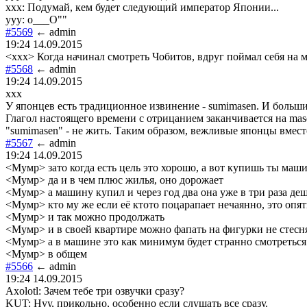
ххх: Подумай, кем будет следующий император Японии...
ууу: о___О""
#5569
← admin
19:24 14.09.2015
<xxx> Когда начинал смотреть Чобитов, вдруг поймал себя на м
#5568
← admin
19:24 14.09.2015
xxx
У японцев есть традиционное извинение - sumimasen. И больши
Глагол настоящего времени с отрицанием заканчивается на masen
"sumimasen" - не жить. Таким образом, вежливые японцы вмест
#5567
← admin
19:24 14.09.2015
<Мумр> зато когда есть цель это хорошо, а вот купишь ты машин
<Мумр> да и в чем плюс жилья, оно дорожает
<Мумр> а машину купил и через год два она уже в три раза де
<Мумр> кто му же если её ктото поцарапает нечаянно, это опят
<Мумр> и так можно продолжать
<Мумр> и в своей квартире можно фапать на фигурки не стесн
<Мумр> а в машине это как минимум будет странно смотреться
<Мумр> в общем
#5566
← admin
19:24 14.09.2015
Axolotl: Зачем тебе три озвучки сразу?
KUT: Нуу, прикольно, особенно если слушать все сразу.