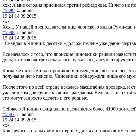
xxx: А мне сегодня приснился третий ребилд евы. Ничего не п
#5589
← admin
19:24 14.09.2015
xxx
Хех... У нашей преподавательницы японского языка Руми-сан (
#5588
← admin
19:24 14.09.2015
«Скандал в Японии: десятки «долгожителей» уже давно мертв
Все началось с того, что японские чиновники решили навестить
дочь, которая наотрез отказалась пускать их, аргументируя это т
Когда же они все-таки проникли в помещение, выяснилось, что
получая за него пенсию. Чиновники обнаружили лишь его мум
После этого по всей стране началась масштабная проверка, и с
уж слишком доверчива к своим гражданам. Ведь для того чтобы
это могут запросто сделать и его родные.
Сейчас в Японии официально насчитается более 41000 жителей,
#5587
← admin
19:24 14.09.2015
xxx
Ковыряюсь в старых компьютерных дисках, столько аниме нах