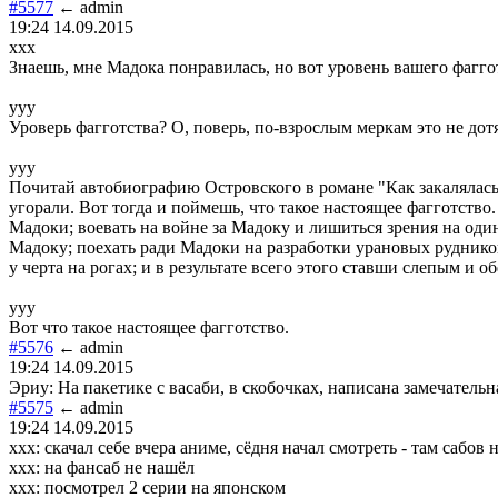
#5577
← admin
19:24 14.09.2015
xxx
Знаешь, мне Мадока понравилась, но вот уровень вашего фаггот
yyy
Уроверь фагготства? О, поверь, по-взрослым меркам это не дотя
yyy
Почитай автобиографию Островского в романе "Как закалялась 
угорали. Вот тогда и поймешь, что такое настоящее фагготство.
Мадоки; воевать на войне за Мадоку и лишиться зрения на один 
Мадоку; поехать ради Мадоки на разработки урановых рудников
у черта на рогах; и в результате всего этого ставши слепым и
yyy
Вот что такое настоящее фагготство.
#5576
← admin
19:24 14.09.2015
Эриу: На пакетике с васаби, в скобочках, написана замечательн
#5575
← admin
19:24 14.09.2015
xxx: скачал себе вчера аниме, сёдня начал смотреть - там сабов 
xxx: на фансаб не нашёл
xxx: посмотрел 2 серии на японском