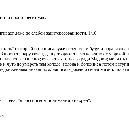
ства просто бесит уже.
гивает даже до слабой заинтересованности, 1/10.
сталь" (который он написал уже ослепнув и будучи парализован
 Запостить пару сотен, да пусть даже тысяч картинок с мадокой 
глаз после ранения; отказаться от всего ради Мадоки; молчать н
 и чуть не умереть там холода, голода и болезни; а потом вст
 обездвиженным инвалидом, написать роман о своей жизни, посвя
ая фраза: "в российском понимании это хрен".
нет