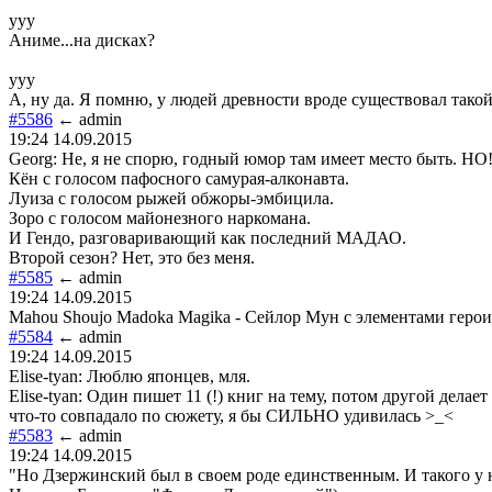
yyy
Аниме...на дисках?
yyy
А, ну да. Я помню, у людей древности вроде существовал тако
#5586
← admin
19:24 14.09.2015
Georg: Не, я не спорю, годный юмор там имеет место быть. НО
Кён с голосом пафосного самурая-алконавта.
Луиза с голосом рыжей обжоры-эмбицила.
Зоро с голосом майонезного наркомана.
И Гендо, разговаривающий как последний МАДАО.
Второй сезон? Нет, это без меня.
#5585
← admin
19:24 14.09.2015
Mahou Shoujo Madoka Magika - Сейлор Мун с элементами герои
#5584
← admin
19:24 14.09.2015
Elise-tyan: Люблю японцев, мля.
Elise-tyan: Один пишет 11 (!) книг на тему, потом другой делае
что-то совпадало по сюжету, я бы СИЛЬНО удивилась >_<
#5583
← admin
19:24 14.09.2015
"Но Дзержинский был в своем роде единственным. И такого у на