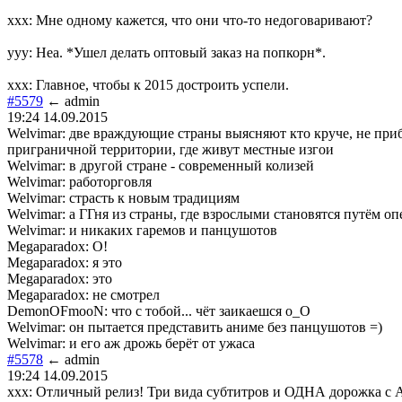
xxx: Мне одному кажется, что они что-то недоговаривают?
yyy: Неа. *Ушел делать оптовый заказ на попкорн*.
xxx: Главное, чтобы к 2015 достроить успели.
#5579
← admin
19:24 14.09.2015
Welvimar: две враждующие страны выясняют кто круче, не приб
приграничной территории, где живут местные изгои
Welvimar: в другой стране - современный колизей
Welvimar: работорговля
Welvimar: страсть к новым традициям
Welvimar: а ГГня из страны, где взрослыми становятся путём оп
Welvimar: и никаких гаремов и панцушотов
Megaparadox: О!
Megaparadox: я это
Megaparadox: это
Megaparadox: не смотрел
DemonOFmooN: что с тобой... чёт заикаешся о_О
Welvimar: он пытается представить аниме без панцушотов =)
Welvimar: и его аж дрожь берёт от ужаса
#5578
← admin
19:24 14.09.2015
xxx: Отличный релиз! Три вида субтитров и ОДНА дорожка с 