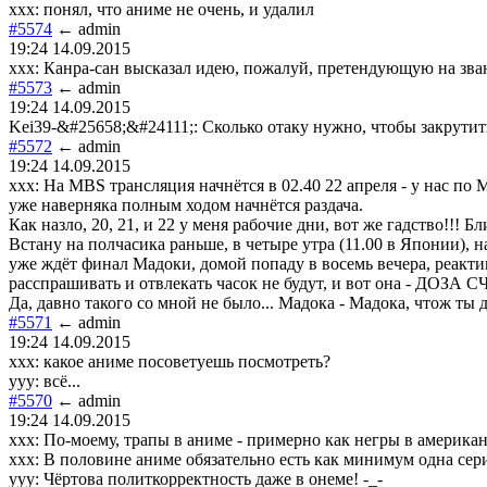
xxx: понял, что аниме не очень, и удалил
#5574
← admin
19:24 14.09.2015
xxx: Канра-cан высказал идею, пожалуй, претендующую на зва
#5573
← admin
19:24 14.09.2015
Kei39-&#25658;&#24111;: Сколько отаку нужно, чтобы закрути
#5572
← admin
19:24 14.09.2015
xxx: На MBS трансляция начнётся в 02.40 22 апреля - у нас по М
уже наверняка полным ходом начнётся раздача.
Как назло, 20, 21, и 22 у меня рабочие дни, вот же гадство!!! Б
Встану на полчасика раньше, в четыре утра (11.00 в Японии), на
уже ждёт финал Мадоки, домой попаду в восемь вечера, реакти
расспрашивать и отвлекать часок не будут, и вот она - ДОЗА 
Да, давно такого со мной не было... Мадока - Мадока, чтож ты д
#5571
← admin
19:24 14.09.2015
xxx: какое аниме посоветуешь посмотреть?
yyy: всё...
#5570
← admin
19:24 14.09.2015
ххх: По-моему, трапы в аниме - примерно как негры в америка
ххх: В половине аниме обязательно есть как минимум одна сери
ууу: Чёртова политкорректность даже в онеме! -_-