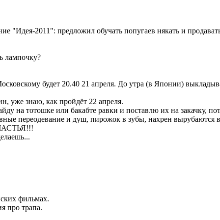
ние "Идея-2011": предложил обучать попугаев някать и продава
ть лампочку?
осковскому будет 20.40 21 апреля. До утра (в Японии) выкладыват
лин, уже знаю, как пройдёт 22 апреля.
йду на тотошке или бакабте равки и поставлю их на закачку, пото
вные переодевание и душ, пирожок в зубы, нахрен вырубаются в
СЧАСТЬЯ!!!
елаешь...
нских фильмах.
я про трапа.