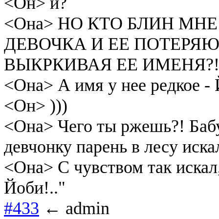
<Он> и?
<Она> НО КТО БЛИН МНЕ
ДЕВОЧКА И ЕЕ ПОТЕРЯЮ
ВЫКРКИВАЯ ЕЕ ИМЕНЯ?
<Она> А имя у нее редкое - 
<Он> )))
<Она> Чего ты ржешь?! Бабу
девчонку парень в лесу иска
<Она> С чувством так искал,
Йоби!.."
#433
← admin