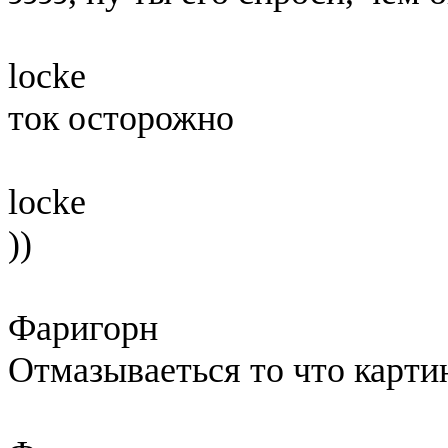
locke
ток осторожно
locke
))
Фаригорн
Отмазываеться то что карти