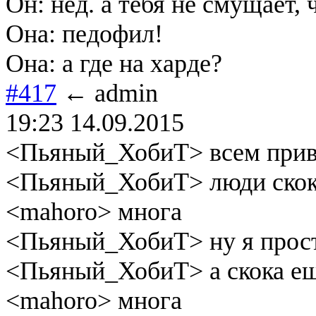
Он: нед. а тебя не смущает,
Она: педофил!
Она: а где на харде?
#417
← admin
19:23 14.09.2015
<Пьяный_ХобиТ> всем прив
<Пьяный_ХобиТ> люди скоко
<mahoro> многа
<Пьяный_ХобиТ> ну я прост
<Пьяный_ХобиТ> а скока ещ
<mahoro> многа