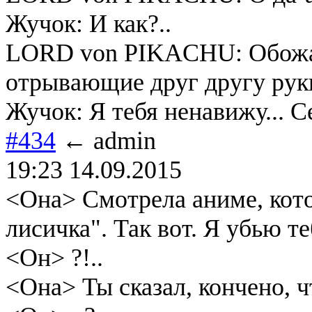
Жучок: И как?..
LORD von PIKACHU: Обожаю
отрывающие друг другу рук
Жучок: Я тебя ненавижу... Се
#434
← admin
19:23 14.09.2015
<Она> Смотрела аниме, котор
лисичка". Так вот. Я убью те
<Он> ?!..
<Она> Ты сказал, кончено, ч