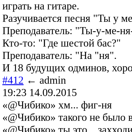
играть на гитаре.
Разучивается песня "Ты у ме
Преподаватель: "Ты-у-ме-ня-
Кто-то: "Где шестой бас?"
Преподаватель: "На "ня".
И 18 будущих одминов, хоро
#412
← admin
19:23 14.09.2015
«@Чибико» хм... фиг-ня
«@Чибико» такого не было в
«@Чибико» ты это... захходи