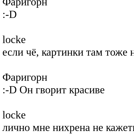
Фаригорн
:-D
locke
если чё, картинки там тоже
Фаригорн
:-D Он гворит красиве
locke
лично мне нихрена не кажет