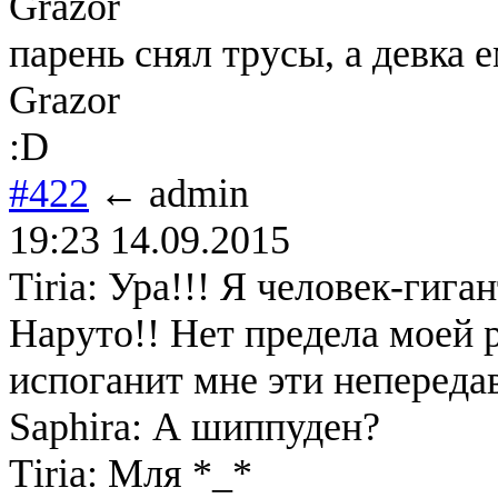
Grazor
парень снял трусы, а девка 
Grazor
:D
#422
← admin
19:23 14.09.2015
Тiria: Ура!!! Я человек-гига
Наруто!! Нет предела моей р
испоганит мне эти неперед
Saphira: А шиппуден?
Тiria: Мля *_*