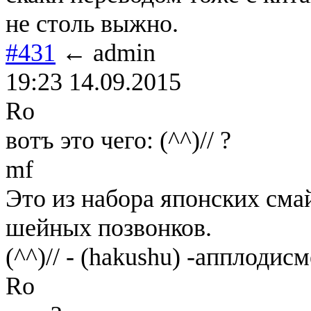
не столь выжно.
#431
← admin
19:23 14.09.2015
Ro
вотъ это чего: (^^)// ?
mf
Это из набора японских сма
шейных позвонков.
(^^)// - (hakushu) -апплодис
Ro