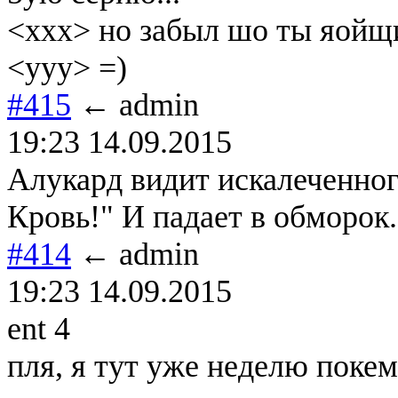
<xxx> но забыл шо ты яойщи
<yyy> =)
#415
← admin
19:23 14.09.2015
Алукард видит искалеченног
Кровь!" И падает в обморок.
#414
← admin
19:23 14.09.2015
ent 4
пля, я тут уже неделю пок