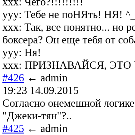
xxx: Чего?!!!!!!!!!
yyy: Тебе не поНЯть! НЯ! ^
xxx: Так, все понятно... но
боксера? Он еще тебя от соб
yyy: Ня!
xxx: ПРИЗНАВАЙСЯ, ЭТО 
#426
← admin
19:23 14.09.2015
Согласно онемешной логике 
"Джеки-тян"?..
#425
← admin