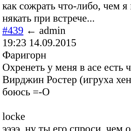
как сожрать что-либо, чем я
някать при встрече...
#439
← admin
19:23 14.09.2015
Фаригорн
Охренеть у меня в асе есть 
Вирджин Ростер (игруха хент
боюсь =-O
locke
ээээ, ну ты его спроси, чем 