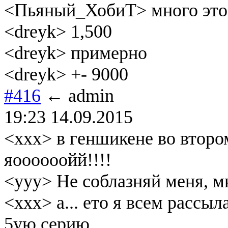
<Пьяный_ХобиТ> много это 
<dreyk> 1,500
<dreyk> примерно
<dreyk> +- 9000
#416
← admin
19:23 14.09.2015
<xxx> в геншикене во втором
яоооооойй!!!!
<yyy> Не соблазняй меня, мн
<xxx> а... ето я всем рассы
5ую серию...