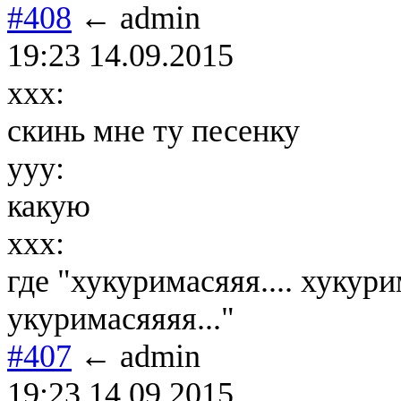
#408
← admin
19:23 14.09.2015
xxx:
скинь мне ту песенку
yyy:
какую
xxx:
где "хукуримасяяя.... хукурим
укуримасяяяя..."
#407
← admin
19:23 14.09.2015