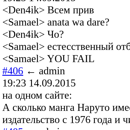
<Dеn4ik> Всем прив
<Samael> anata wa dare?
<Dеn4ik> Чо?
<Samael> естесственный отб
<Samael> YOU FAIL
#406
← admin
19:23 14.09.2015
на одном сайте:
А сколько манга Наруто имее
издательство с 1976 года и ч