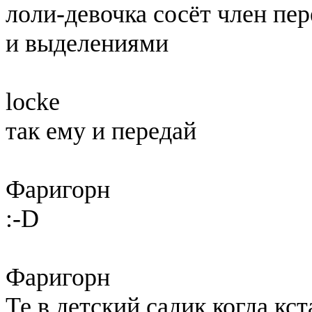
лоли-девочка сосёт член пе
и выделениями
locke
так ему и передай
Фаригорн
:-D
Фаригорн
Те в детский садик когда кст