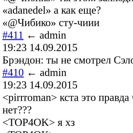
«adanedel» а как еще?
«@Чибико» сту-чиии
#411
← admin
19:23 14.09.2015
Брэндон: ты не смотрел Сэл
#410
← admin
19:23 14.09.2015
<pirrroman> кста это правда
нет???
<TOP4OK> я хз