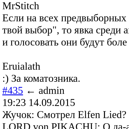
MrStitch
Если на всех предвыборных 
твой выбор", то явка среди
и голосовать они будут боле
Eruialath
:) За коматозника.
#435
← admin
19:23 14.09.2015
Жучок: Смотрел Elfen Lied?
LORD von PIKACHU: О да-а