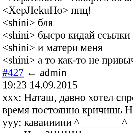
<XepJIekuHo> ппц!
<shini> бля
<shini> бысро кидай ссылки 
<shini> и матери меня
<shini> а то как-то не привы
#427
← admin
19:23 14.09.2015
xxx: Наташ, давно хотел спр
время постоянно кричишь Н
yyy: каваиииии ^________^