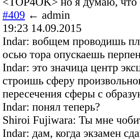
<TOP4OK> но я думаю, что 
#409
← admin
19:23 14.09.2015
Indar: вобщем проводишь пло
осью тора опускаешь перпен
Indar: это значица центр эк
строишь сферу произвольног
пересечения сферы с образ
Indar: понял теперь?
Shiroi Fujiwara: Ты мне чоб
Indar: дам, когда экзамен сд